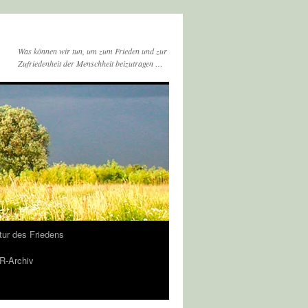
Was können wir tun, um zum Frieden und zur
Zufriedenheit der Menschheit beizutragen …
tur des Friedens
-Archiv