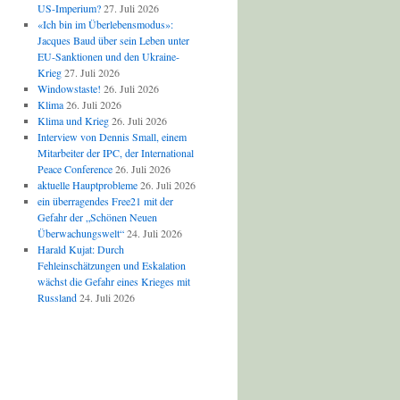
US-Imperium?
27. Juli 2026
«Ich bin im Überlebensmodus»:
Jacques Baud über sein Leben unter
EU-Sanktionen und den Ukraine-
Krieg
27. Juli 2026
Windowstaste!
26. Juli 2026
Klima
26. Juli 2026
Klima und Krieg
26. Juli 2026
Interview von Dennis Small, einem
Mitarbeiter der IPC, der International
Peace Conference
26. Juli 2026
aktuelle Hauptprobleme
26. Juli 2026
ein überragendes Free21 mit der
Gefahr der „Schönen Neuen
Überwachungswelt“
24. Juli 2026
Harald Kujat: Durch
Fehleinschätzungen und Eskalation
wächst die Gefahr eines Krieges mit
Russland
24. Juli 2026