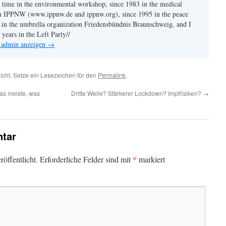
time in the environmental workshop, since 1983 in the medical
on IPPNW (www.ippnw.de and ippnw.org), since 1995 in the peace
0 in the umbrella organization Friedensbündnis Braunschweig, and I
years in the Left Party//
n admin anzeigen
→
licht. Setze ein Lesezeichen für den
Permalink
.
as meiste, was
Dritte Welle? Stärkerer Lockdown? Impfrisiken?
→
tar
*
öffentlicht.
Erforderliche Felder sind mit
markiert