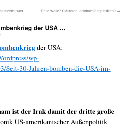
as meiste, was
Dritte Welle? Stärkerer Lockdown? Impfrisiken?
→
Bombenkrieg der USA …
n
 Bombenkrieg
der USA:
/Wordpress/wp-
03/Seit-30-Jahren-bomben-die-USA-im-
m ist der Irak damit der dritte große
ronik US-amerikanischer Außenpolitik