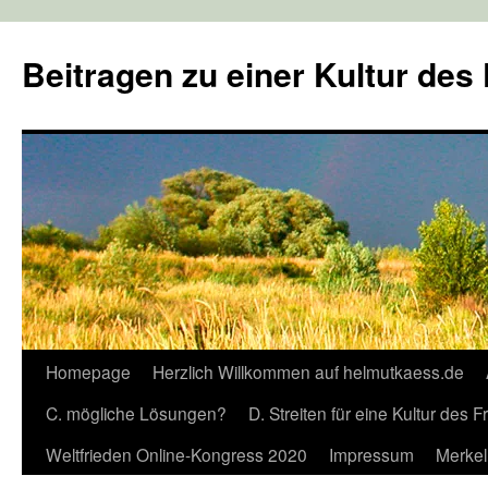
Zum
Inhalt
Beitragen zu einer Kultur des
springen
Homepage
Herzlich Willkommen auf helmutkaess.de
C. mögliche Lösungen?
D. Streiten für eine Kultur des 
Weltfrieden Online-Kongress 2020
Impressum
Merkel