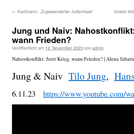
←
Kaufmann: „Zugewanderter Judenhass“
Israels tö
Jung und Naiv: Nahostkonflikt:
wann Frieden?
Veröffentlicht am
12. November 2023
von
admin
Nahostkonflikt: Jetzt Krieg, wann Frieden? | Alena Jabar
Jung & Naiv
Tilo Jung
,
Hans
6.11.23
https://www.youtube.com/