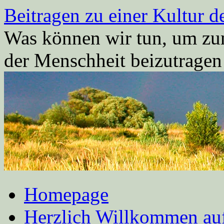
Zum
Beitragen zu einer Kultur d
Inhalt
springen
Was können wir tun, um zum
der Menschheit beizutrage
Homepage
Herzlich Willkommen auf