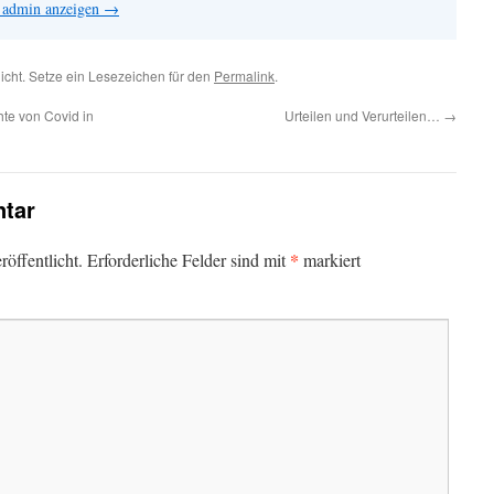
n admin anzeigen
→
licht. Setze ein Lesezeichen für den
Permalink
.
te von Covid in
Urteilen und Verurteilen…
→
tar
*
öffentlicht.
Erforderliche Felder sind mit
markiert