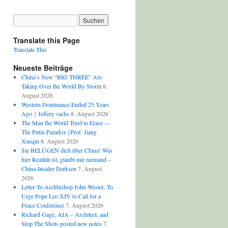
Translate this Page
Translate This
Neueste Beiträge
China’s New “BIG THREE” Are
Taking Over the World By Storm
8.
August 2026
Western Dominance Ended 25 Years
Ago｜Jeffery sachs
8. August 2026
The Man the World Tried to Erase —
The Putin Paradox | Prof. Jiang
Xueqin
8. August 2026
Sie BELÜGEN dich über China! Was
hier Realität ist, glaubt mir niemand –
China-Insider Derksen
7. August
2026
Letter To Archbishop John Wester, To
Urge Pope Leo XIV to Call for a
Peace Conference
7. August 2026
Richard Gage, AIA – Architect, and
Stop The Shots posted new notes
7.