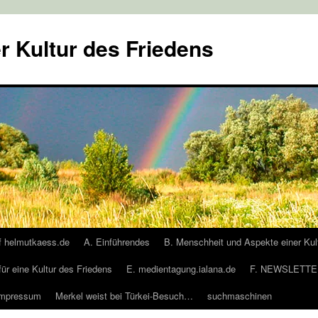
r Kultur des Friedens
f helmutkaess.de
A. Einführendes
B. Menschheit und Aspekte einer Kul
für eine Kultur des Friedens
E. medientagung.ialana.de
F. NEWSLETTER
Impressum
Merkel weist bei Türkei-Besuch…
suchmaschinen