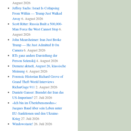
August 2026
Jeffrey Sachs: Israel Is Collapsing
From Within — Trump Just Walked
Away
6. August 2026
Scott Ritter: Russia Built a 500,000-
Man Force the West Cannot Stop
6.
August 2026
John Mearsheimer: Iran Just Broke
Trump — He Just Admitted It On
Camera
6. August 2026
RTs ganz andere Darstellung der
Person Selenskij
4. August 2026
Demenz aktuell, August 26, klassische
Meinung
4. August 2026
Forensic Historian Richard Grove of
Grand Theft World Interviews
RicharGage 911
2. August 2026
Daniele Ganser: Beendet der Iran das
US-Imperium?
27. Juli 2026
«Ich bin im Überlebensmodus»:
Jacques Baud über sein Leben unter
EU-Sanktionen und den Ukraine-
Krieg
27. Juli 2026
Windowstaste!
26. Juli 2026