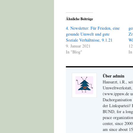
Ähnliche Beiträge
4. Newsletter: Für Frieden, eine
ge
gesunde Umwelt und gute
Zi
Soziale Verhältnisse, 9.1.21
Wä
9. Januar 2021
12
In "Blog"
In
Über admin
Hausarzt, i.R., s
Umweltwerkstatt, 
(www.ippnw.de und
Dachorganisation 
der Linkspartei// 
BUND, for a long 
peace organizati
center, since 200
am since about 15 