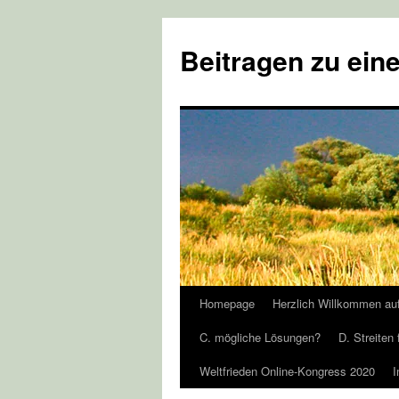
Zum
Inhalt
Beitragen zu eine
springen
Homepage
Herzlich Willkommen au
C. mögliche Lösungen?
D. Streiten 
Weltfrieden Online-Kongress 2020