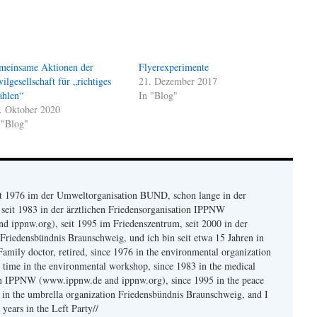
meinsame Aktionen der
Flyerexperimente
vilgesellschaft für „richtiges
21. Dezember 2017
hlen“
In "Blog"
. Oktober 2020
 "Blog"
eit 1976 im der Umweltorganisation BUND, schon lange in der
seit 1983 in der ärztlichen Friedensorganisation IPPNW
 ippnw.org), seit 1995 im Friedenszentrum, seit 2000 in der
Friedensbündnis Braunschweig, und ich bin seit etwa 15 Jahren in
Family doctor, retired, since 1976 in the environmental organization
time in the environmental workshop, since 1983 in the medical
on IPPNW (www.ippnw.de and ippnw.org), since 1995 in the peace
0 in the umbrella organization Friedensbündnis Braunschweig, and I
years in the Left Party//