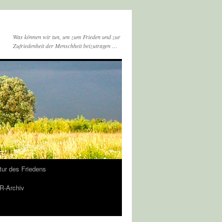
Was können wir tun, um zum Frieden und zur
Zufriedenheit der Menschheit beizutragen …
tur des Friedens
-Archiv