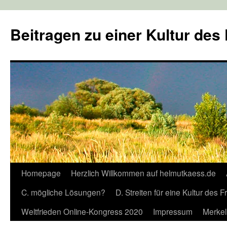
Zum
Inhalt
Beitragen zu einer Kultur des
springen
Homepage
Herzlich Willkommen auf helmutkaess.de
C. mögliche Lösungen?
D. Streiten für eine Kultur des 
Weltfrieden Online-Kongress 2020
Impressum
Merkel