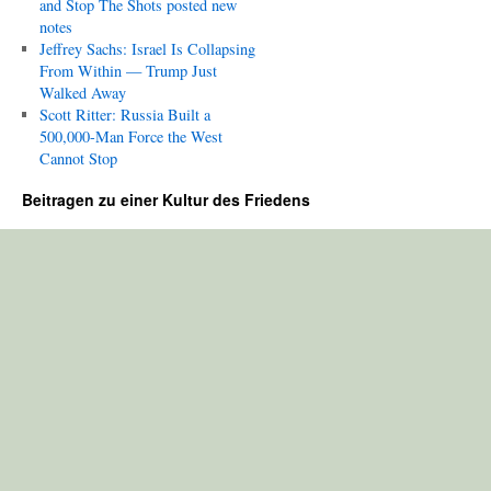
and Stop The Shots posted new
notes
Jeffrey Sachs: Israel Is Collapsing
From Within — Trump Just
Walked Away
Scott Ritter: Russia Built a
500,000-Man Force the West
Cannot Stop
Beitragen zu einer Kultur des Friedens