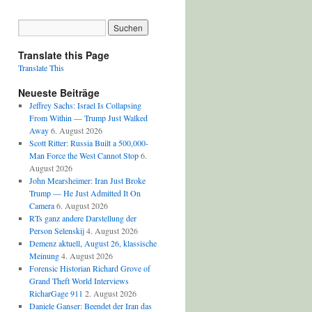
Translate this Page
Translate This
Neueste Beiträge
Jeffrey Sachs: Israel Is Collapsing
From Within — Trump Just Walked
Away
6. August 2026
Scott Ritter: Russia Built a 500,000-
Man Force the West Cannot Stop
6.
August 2026
John Mearsheimer: Iran Just Broke
Trump — He Just Admitted It On
Camera
6. August 2026
RTs ganz andere Darstellung der
Person Selenskij
4. August 2026
Demenz aktuell, August 26, klassische
Meinung
4. August 2026
Forensic Historian Richard Grove of
Grand Theft World Interviews
RicharGage 911
2. August 2026
Daniele Ganser: Beendet der Iran das