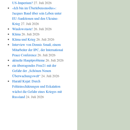
US-Imperium?
27. Juli 2026
«Ich bin im Überlebensmodus»:
Jacques Baud über sein Leben unter
EU-Sanktionen und den Ukraine-
Krieg
27. Juli 2026
Windowstaste!
26. Juli 2026
Klima
26. Juli 2026
Klima und Krieg
26. Juli 2026
Interview von Dennis Small, einem
Mitarbeiter der IPC, der International
Peace Conference
26. Juli 2026
aktuelle Hauptprobleme
26. Juli 2026
ein überragendes Free21 mit der
Gefahr der „Schönen Neuen
Überwachungswelt“
24. Juli 2026
Harald Kujat: Durch
Fehleinschätzungen und Eskalation
wächst die Gefahr eines Krieges mit
Russland
24. Juli 2026