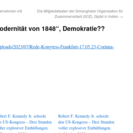
nvernehmen mit
Die Mitgliedstaaten der Schanghaier Organisation für
Zusammenarbeit (SOZ), Gipfel in Indien
→
odernität von 1848“, Demokratie??
/uploads/2023/07/Rede-Kongress-Frankfurt-17.05.23-Corinna-
bert F. Kennedy Jr. schockt
Robert F. Kennedy Jr. schockt
n US-Kongress – Drei Stunden
den US-Kongress – Drei Stunden
ller explosiver Enthüllungen.
voller explosiver Enthüllungen.