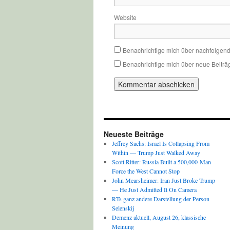
Website
Benachrichtige mich über nachfolgen
Benachrichtige mich über neue Beiträg
Neueste Beiträge
Jeffrey Sachs: Israel Is Collapsing From
Within — Trump Just Walked Away
Scott Ritter: Russia Built a 500,000-Man
Force the West Cannot Stop
John Mearsheimer: Iran Just Broke Trump
— He Just Admitted It On Camera
RTs ganz andere Darstellung der Person
Selenskij
Demenz aktuell, August 26, klassische
Meinung