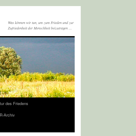
Was können wir tun, um zum Frieden und zur
Zufriedenheit der Menschheit beizutragen …
tur des Friedens
-Archiv