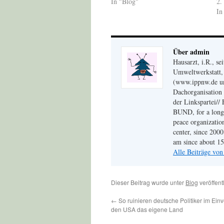
In "Blog"
2.
In
Über admin
Hausarzt, i.R., s
Umweltwerkstatt, 
(www.ippnw.de und
Dachorganisation 
der Linkspartei// 
BUND, for a long 
peace organizati
center, since 200
am since about 15 
Alle Beiträge vo
Dieser Beitrag wurde unter
Blog
veröffent
←
So ruinieren deutsche Politiker im Ei
den USA das eigene Land