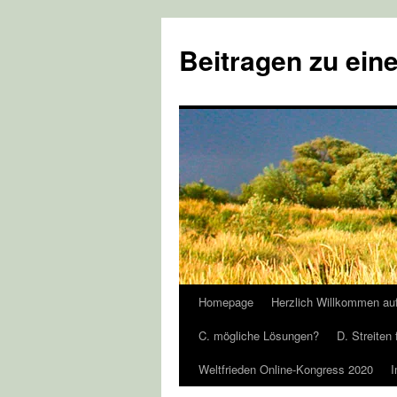
Zum
Inhalt
Beitragen zu eine
springen
Homepage
Herzlich Willkommen au
C. mögliche Lösungen?
D. Streiten 
Weltfrieden Online-Kongress 2020