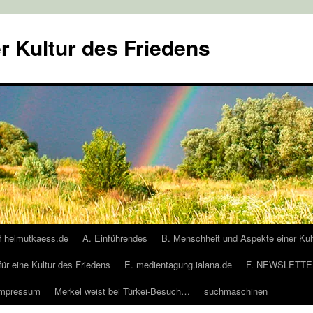
r Kultur des Friedens
f helmutkaess.de
A. Einführendes
B. Menschheit und Aspekte einer Kul
für eine Kultur des Friedens
E. medientagung.ialana.de
F. NEWSLETTER
Impressum
Merkel weist bei Türkei-Besuch…
suchmaschinen