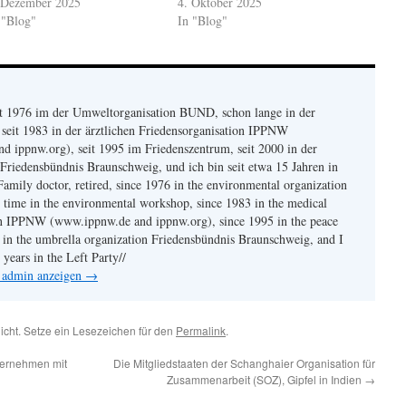
 Dezember 2025
4. Oktober 2025
 "Blog"
In "Blog"
eit 1976 im der Umweltorganisation BUND, schon lange in der
seit 1983 in der ärztlichen Friedensorganisation IPPNW
 ippnw.org), seit 1995 im Friedenszentrum, seit 2000 in der
Friedensbündnis Braunschweig, und ich bin seit etwa 15 Jahren in
Family doctor, retired, since 1976 in the environmental organization
time in the environmental workshop, since 1983 in the medical
on IPPNW (www.ippnw.de and ippnw.org), since 1995 in the peace
0 in the umbrella organization Friedensbündnis Braunschweig, and I
years in the Left Party//
n admin anzeigen
→
licht. Setze ein Lesezeichen für den
Permalink
.
nvernehmen mit
Die Mitgliedstaaten der Schanghaier Organisation für
Zusammenarbeit (SOZ), Gipfel in Indien
→