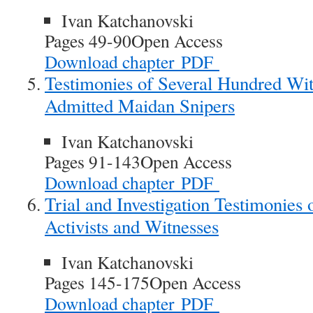
Ivan Katchanovski
Pages 49-90
Open Access
Download chapter
PDF
Testimonies of Several Hundred Wit
Admitted Maidan Snipers
Ivan Katchanovski
Pages 91-143
Open Access
Download chapter
PDF
Trial and Investigation Testimonie
Activists and Witnesses
Ivan Katchanovski
Pages 145-175
Open Access
Download chapter
PDF