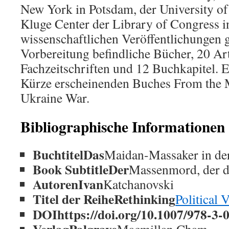
New York in Potsdam, der University o
Kluge Center der Library of Congress i
wissenschaftlichen Veröffentlichungen 
Vorbereitung befindliche Bücher, 20 Art
Fachzeitschriften und 12 Buchkapitel. Er
Kürze erscheinenden Buches From the M
Ukraine War.
Bibliographische Informationen
BuchtitelDas
Maidan-Massaker in de
Book SubtitleDer
Massenmord, der d
AutorenIvan
Katchanovski
Titel der ReiheRethinking
Political 
DOIhttps://doi.org/10.1007/978-3-