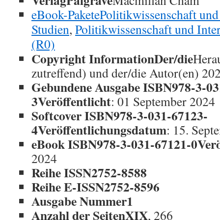
VerlagPalgrave
Macmillan Cham
eBook-PaketePolitikwissenschaft und 
Studien
,
Politikwissenschaft und Inte
(R0)
Copyright InformationDer/die
Herau
zutreffend) und der/die Autor(en) 20
Gebundene Ausgabe ISBN978-3-03
3Veröffentlicht
: 01 September 2024
Softcover ISBN978-3-031-67123-
4Veröffentlichungsdatum
: 15. Sept
eBook ISBN978-3-031-67121-0Veröf
2024
Reihe ISSN2752-8588
Reihe E-ISSN2752-8596
Ausgabe Nummer1
Anzahl der SeitenXIX
, 266