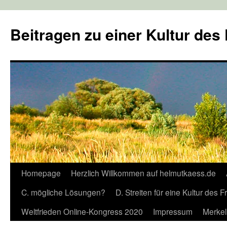
Zum
Inhalt
Beitragen zu einer Kultur des
springen
Homepage
Herzlich Willkommen auf helmutkaess.de
C. mögliche Lösungen?
D. Streiten für eine Kultur des 
Weltfrieden Online-Kongress 2020
Impressum
Merkel