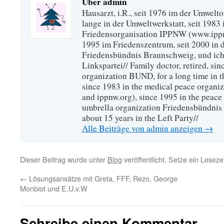
Über admin
Hausarzt, i.R., seit 1976 im der Umwel
lange in der Umweltwerkstatt, seit 1983 
Friedensorganisation IPPNW (www.ippnw
1995 im Friedenszentrum, seit 2000 in 
Friedensbündnis Braunschweig, und ich 
Linkspartei// Family doctor, retired, si
organization BUND, for a long time in 
since 1983 in the medical peace organ
and ippnw.org), since 1995 in the peace 
umbrella organization Friedensbündnis
about 15 years in the Left Party//
Alle Beiträge von admin anzeigen
→
Dieser Beitrag wurde unter
Blog
veröffentlicht. Setze ein Lesez
←
Lösungsansätze mit Greta, FFF, Rezo, George
Monbiot und E.U.v.W
Schreibe einen Kommentar