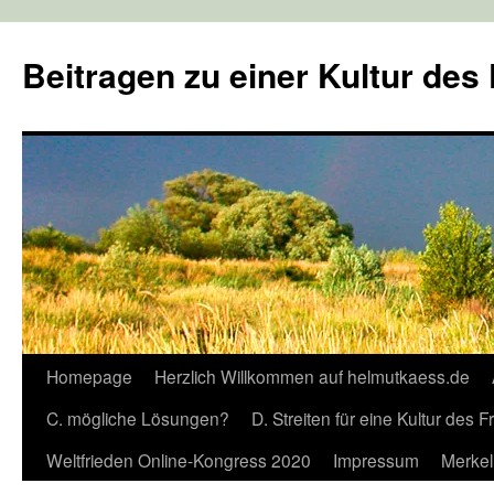
Zum
Inhalt
Beitragen zu einer Kultur des
springen
Homepage
Herzlich Willkommen auf helmutkaess.de
C. mögliche Lösungen?
D. Streiten für eine Kultur des 
Weltfrieden Online-Kongress 2020
Impressum
Merkel