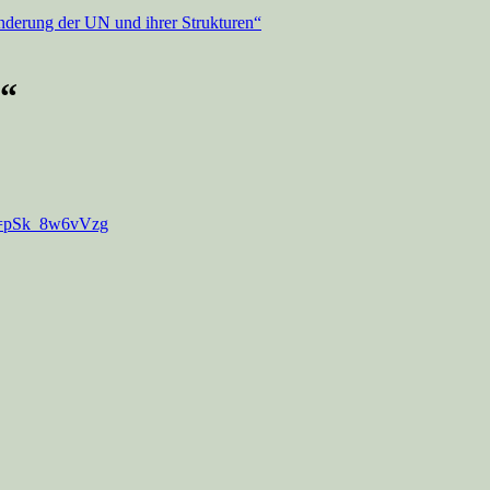
derung der UN und ihrer Strukturen“
n“
?v=pSk_8w6vVzg