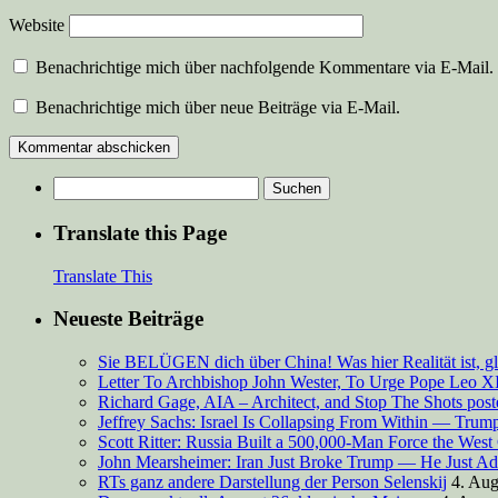
Website
Benachrichtige mich über nachfolgende Kommentare via E-Mail.
Benachrichtige mich über neue Beiträge via E-Mail.
Suchen
nach:
Translate this Page
Translate This
Neueste Beiträge
Sie BELÜGEN dich über China! Was hier Realität ist, g
Letter To Archbishop John Wester, To Urge Pope Leo XI
Richard Gage, AIA – Architect, and Stop The Shots pos
Jeffrey Sachs: Israel Is Collapsing From Within — Tru
Scott Ritter: Russia Built a 500,000-Man Force the West
John Mearsheimer: Iran Just Broke Trump — He Just Ad
RTs ganz andere Darstellung der Person Selenskij
4. Aug