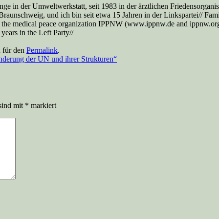
nge in der Umweltwerkstatt, seit 1983 in der ärztlichen Friedensorga
aunschweig, und ich bin seit etwa 15 Jahren in der Linkspartei// Famil
 the medical peace organization IPPNW (www.ippnw.de and ippnw.org), 
ears in the Left Party//
n für den
Permalink
.
derung der UN und ihrer Strukturen“
sind mit
*
markiert