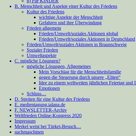
h) Für KINDER
B. Menschheit und Aspekte einer Kultur des Friedens
Kultur des Friedens
wichtige Aspekte der Menschheit
Gefahren und ihre Überwindung
Frieden allgemein
Frieden/Umwelt/soziales Aktionen global
Frieden/Umwelt/soziales Aktionen in Deutschland
Frieden/Umwelt/soziales Aktionen in Braunschweig
Sozialer Frieden
Umweltaspekte
C. mögliche Lösungen?
mögliche Lösungen, Allgemeines
Mein Vorschlag für die Menschheitsfamilie
gegen die Steuerung durch unsere „Eliten“
Idee zu einem weltweiten jährlichen Feiertag und
Emotionen
Schluss…
D. Streiten für eine Kultur des Friedens
E. medientagung.ialana.de
F. NEWSLETTER-Archiv
Weltfrieden Online-Kongress 2020
Impressum
Merkel weist bei Türkei-Besuch…
suchmaschinen