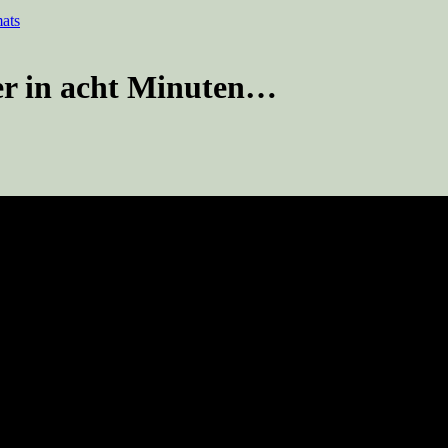
ats
er in acht Minuten…