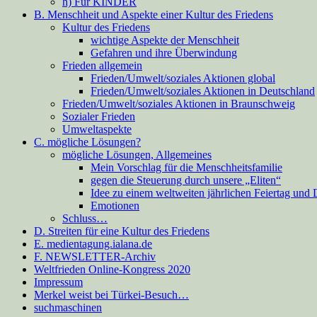
h) Für KINDER
B. Menschheit und Aspekte einer Kultur des Friedens
Kultur des Friedens
wichtige Aspekte der Menschheit
Gefahren und ihre Überwindung
Frieden allgemein
Frieden/Umwelt/soziales Aktionen global
Frieden/Umwelt/soziales Aktionen in Deutschland
Frieden/Umwelt/soziales Aktionen in Braunschweig
Sozialer Frieden
Umweltaspekte
C. mögliche Lösungen?
mögliche Lösungen, Allgemeines
Mein Vorschlag für die Menschheitsfamilie
gegen die Steuerung durch unsere „Eliten“
Idee zu einem weltweiten jährlichen Feiertag und
Emotionen
Schluss…
D. Streiten für eine Kultur des Friedens
E. medientagung.ialana.de
F. NEWSLETTER-Archiv
Weltfrieden Online-Kongress 2020
Impressum
Merkel weist bei Türkei-Besuch…
suchmaschinen