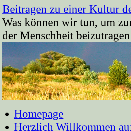
Zum
Beitragen zu einer Kultur d
Inhalt
springen
Was können wir tun, um zum
der Menschheit beizutrage
Homepage
Herzlich Willkommen auf