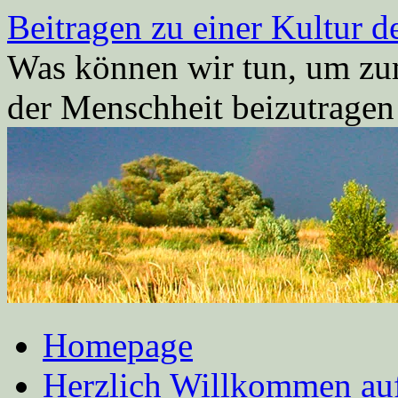
Zum
Beitragen zu einer Kultur d
Inhalt
springen
Was können wir tun, um zum
der Menschheit beizutrage
Homepage
Herzlich Willkommen auf