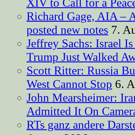
XIV to Call for a Pea
Richard Gage, AIA – A
posted new notes
7. A
Jeffrey Sachs: Israel 
Trump Just Walked A
Scott Ritter: Russia B
West Cannot Stop
6. 
John Mearsheimer: Ir
Admitted It On Camer
RTs ganz andere Darste