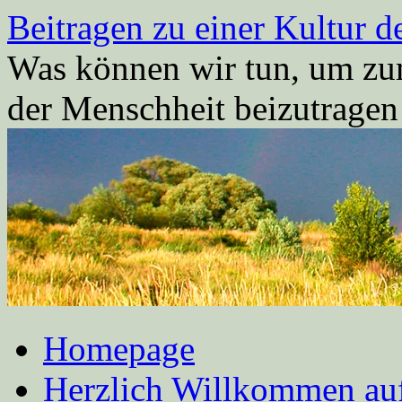
Zum
Beitragen zu einer Kultur d
Inhalt
springen
Was können wir tun, um zum
der Menschheit beizutrage
Homepage
Herzlich Willkommen auf