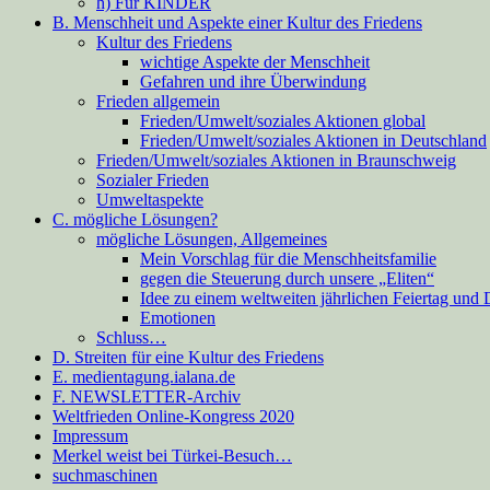
h) Für KINDER
B. Menschheit und Aspekte einer Kultur des Friedens
Kultur des Friedens
wichtige Aspekte der Menschheit
Gefahren und ihre Überwindung
Frieden allgemein
Frieden/Umwelt/soziales Aktionen global
Frieden/Umwelt/soziales Aktionen in Deutschland
Frieden/Umwelt/soziales Aktionen in Braunschweig
Sozialer Frieden
Umweltaspekte
C. mögliche Lösungen?
mögliche Lösungen, Allgemeines
Mein Vorschlag für die Menschheitsfamilie
gegen die Steuerung durch unsere „Eliten“
Idee zu einem weltweiten jährlichen Feiertag und
Emotionen
Schluss…
D. Streiten für eine Kultur des Friedens
E. medientagung.ialana.de
F. NEWSLETTER-Archiv
Weltfrieden Online-Kongress 2020
Impressum
Merkel weist bei Türkei-Besuch…
suchmaschinen