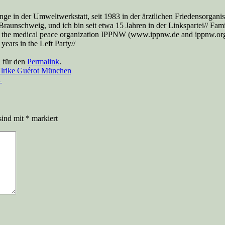
nge in der Umweltwerkstatt, seit 1983 in der ärztlichen Friedensorga
aunschweig, und ich bin seit etwa 15 Jahren in der Linkspartei// Famil
 the medical peace organization IPPNW (www.ippnw.de and ippnw.org), 
ears in the Left Party//
n für den
Permalink
.
rike Guérot München
→
sind mit
*
markiert