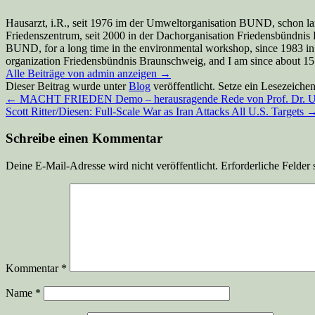
Hausarzt, i.R., seit 1976 im der Umweltorganisation BUND, schon la
Friedenszentrum, seit 2000 in der Dachorganisation Friedensbündnis Br
BUND, for a long time in the environmental workshop, since 1983 in
organization Friedensbündnis Braunschweig, and I am since about 15 y
Alle Beiträge von admin anzeigen
→
Dieser Beitrag wurde unter
Blog
veröffentlicht. Setze ein Lesezeiche
←
MACHT FRIEDEN Demo – herausragende Rede von Prof. Dr. Ul
Scott Ritter/Diesen: Full-Scale War as Iran Attacks All U.S. Targets
Schreibe einen Kommentar
Deine E-Mail-Adresse wird nicht veröffentlicht.
Erforderliche Felder 
Kommentar
*
Name
*