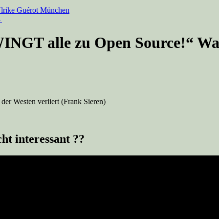
rike Guérot München
→
INGT alle zu Open Source!“ War
r Westen verliert (Frank Sieren)
ht interessant ??