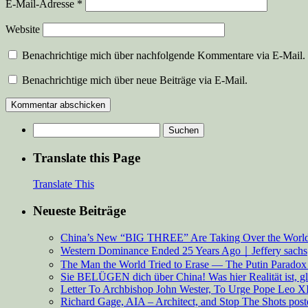
E-Mail-Adresse
*
Website
Benachrichtige mich über nachfolgende Kommentare via E-Mail.
Benachrichtige mich über neue Beiträge via E-Mail.
Suchen
nach:
Translate this Page
Translate This
Neueste Beiträge
China’s New “BIG THREE” Are Taking Over the Worl
Western Dominance Ended 25 Years Ago｜Jeffery sachs
The Man the World Tried to Erase — The Putin Paradox 
Sie BELÜGEN dich über China! Was hier Realität ist, g
Letter To Archbishop John Wester, To Urge Pope Leo XI
Richard Gage, AIA – Architect, and Stop The Shots pos