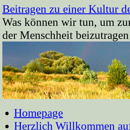
Zum
Beitragen zu einer Kultur d
Inhalt
springen
Was können wir tun, um zum
der Menschheit beizutrage
Homepage
Herzlich Willkommen auf