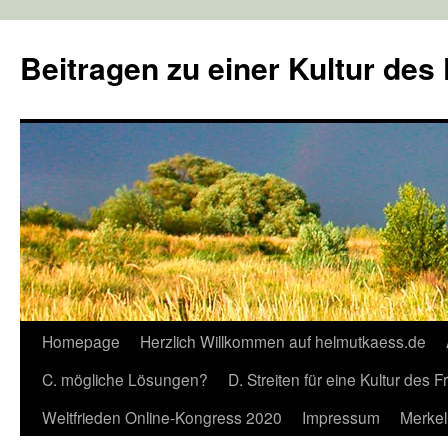
Zum
Inhalt
Beitragen zu einer Kultur des
springen
Homepage
Herzlich Willkommen auf helmutkaess.de
C. mögliche Lösungen?
D. Streiten für eine Kultur des 
Weltfrieden Online-Kongress 2020
Impressum
Merkel