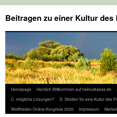
Zum
Inhalt
Beitragen zu einer Kultur des
springen
Homepage
Herzlich Willkommen auf helmutkaess.de
C. mögliche Lösungen?
D. Streiten für eine Kultur des 
Weltfrieden Online-Kongress 2020
Impressum
Merkel