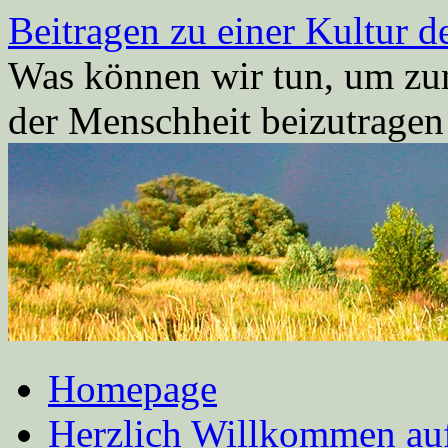
Zum
Beitragen zu einer Kultur d
Inhalt
springen
Was können wir tun, um zum
der Menschheit beizutrage
Homepage
Herzlich Willkommen auf