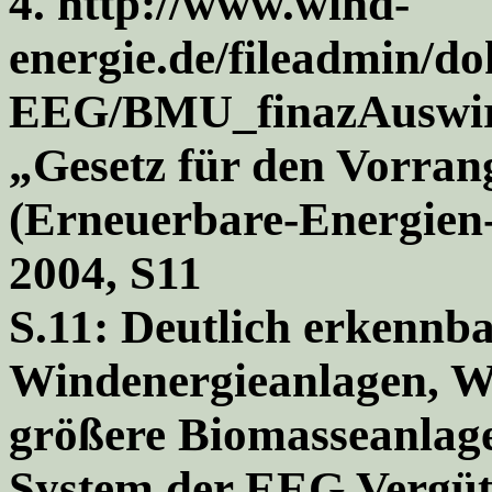
4. http://www.wind-
energie.de/fileadmin/
EEG/BMU_finazAuswi
„Gesetz für den Vorran
(Erneuerbare-Energien
2004, S11
S.11: Deutlich erkennbar
Windenergieanlagen, W
größere Biomasseanlage
System der EEG Vergü