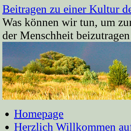
Zum
Beitragen zu einer Kultur d
Inhalt
springen
Was können wir tun, um zum
der Menschheit beizutrage
Homepage
Herzlich Willkommen auf