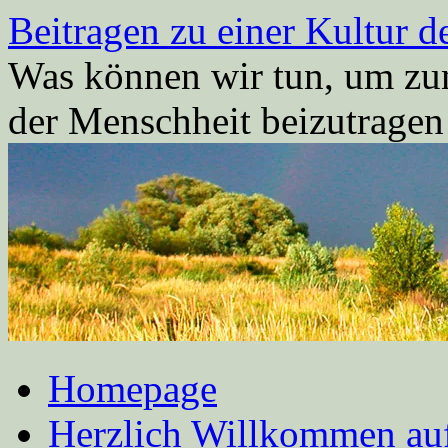
Zum
Beitragen zu einer Kultur d
Inhalt
springen
Was können wir tun, um zum
der Menschheit beizutrage
Homepage
Herzlich Willkommen auf