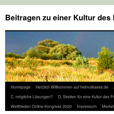
Zum
Inhalt
Beitragen zu einer Kultur des
springen
Homepage
Herzlich Willkommen auf helmutkaess.de
C. mögliche Lösungen?
D. Streiten für eine Kultur des 
Weltfrieden Online-Kongress 2020
Impressum
Merkel