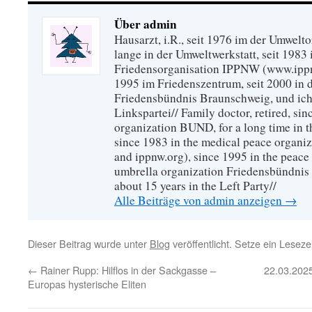
Über admin
Hausarzt, i.R., seit 1976 im der Umwel
lange in der Umweltwerkstatt, seit 1983 
Friedensorganisation IPPNW (www.ippnw
1995 im Friedenszentrum, seit 2000 in 
Friedensbündnis Braunschweig, und ich 
Linkspartei// Family doctor, retired, si
organization BUND, for a long time in 
since 1983 in the medical peace organ
and ippnw.org), since 1995 in the peace 
umbrella organization Friedensbündnis
about 15 years in the Left Party//
Alle Beiträge von admin anzeigen
→
Dieser Beitrag wurde unter
Blog
veröffentlicht. Setze ein Lesez
←
Rainer Rupp: Hilflos in der Sackgasse –
22.03.2025
Europas hysterische Eliten