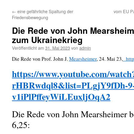
←
eine gefährliche Spaltung der
vom EU Par
Friedensbewegung
Die Rede von John Mearsheime
zum Ukrainekrieg
Veröffentlicht am
31. Mai 2023
von
admin
Die Rede von Prof. John J.
Mearsheimer
, 24. Mai 23,
http
https://www.youtube.com/watch
rHBRwdql8&list=PLgjY9fDh-9
v1iPlPffeyWiLEuxljOqA2
Die Rede von John Mearsheimer b
6,25: