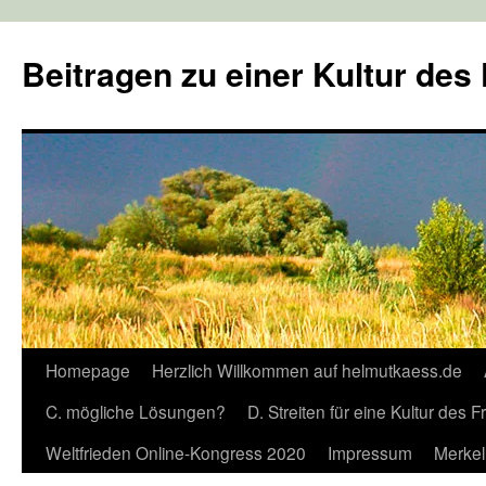
Zum
Inhalt
Beitragen zu einer Kultur des
springen
Homepage
Herzlich Willkommen auf helmutkaess.de
C. mögliche Lösungen?
D. Streiten für eine Kultur des 
Weltfrieden Online-Kongress 2020
Impressum
Merkel