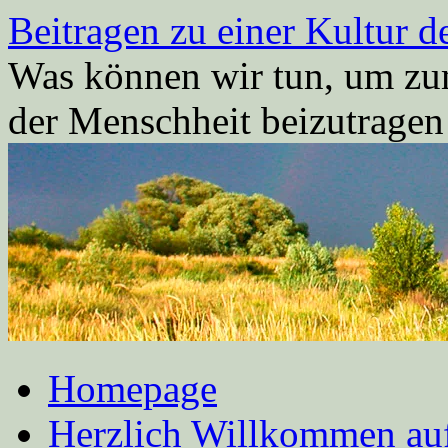
Zum
Beitragen zu einer Kultur d
Inhalt
springen
Was können wir tun, um zum
der Menschheit beizutrage
Homepage
Herzlich Willkommen auf