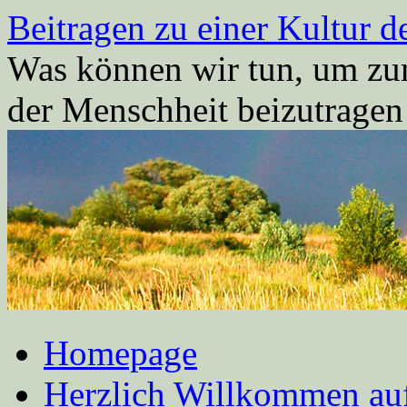
Zum
Beitragen zu einer Kultur d
Inhalt
springen
Was können wir tun, um zum
der Menschheit beizutrage
Homepage
Herzlich Willkommen auf