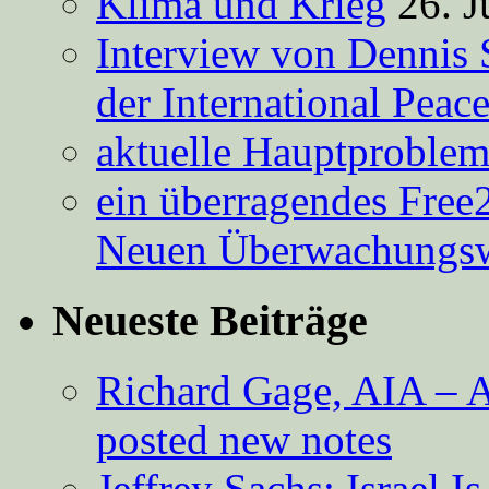
Klima und Krieg
26. J
Interview von Dennis 
der International Peac
aktuelle Hauptproble
ein überragendes Free
Neuen Überwachungsw
Neueste Beiträge
Richard Gage, AIA – A
posted new notes
Jeffrey Sachs: Israel 