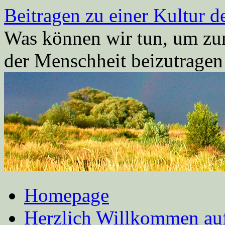
Zum
Beitragen zu einer Kultur d
Inhalt
springen
Was können wir tun, um zum
der Menschheit beizutrage
Homepage
Herzlich Willkommen auf