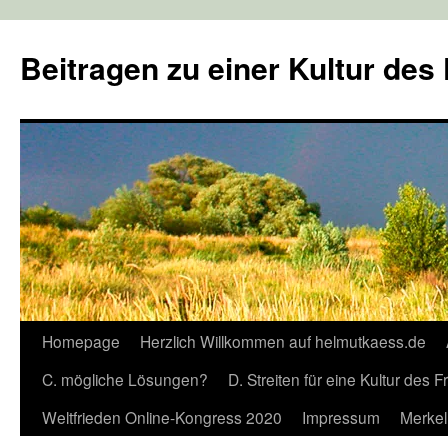
Zum
Inhalt
Beitragen zu einer Kultur des
springen
Homepage
Herzlich Willkommen auf helmutkaess.de
C. mögliche Lösungen?
D. Streiten für eine Kultur des 
Weltfrieden Online-Kongress 2020
Impressum
Merkel