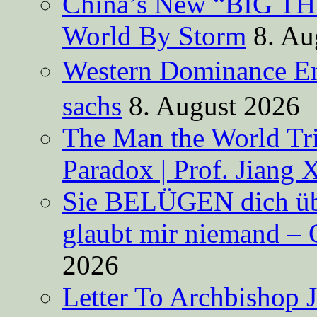
China’s New “BIG TH
World By Storm
8. Au
Western Dominance E
sachs
8. August 2026
The Man the World Tri
Paradox | Prof. Jiang 
Sie BELÜGEN dich über
glaubt mir niemand – 
2026
Letter To Archbishop 