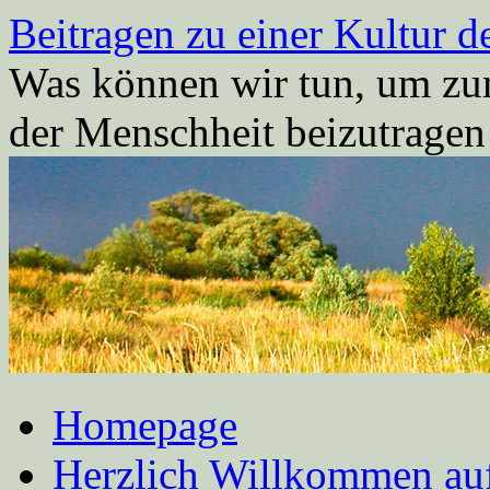
Zum
Beitragen zu einer Kultur d
Inhalt
springen
Was können wir tun, um zum
der Menschheit beizutrage
Homepage
Herzlich Willkommen auf