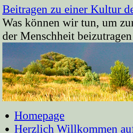
Zum
Beitragen zu einer Kultur d
Inhalt
springen
Was können wir tun, um zum
der Menschheit beizutrage
Homepage
Herzlich Willkommen auf