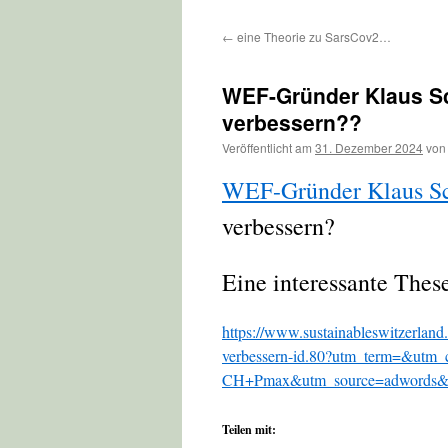
←
eine Theorie zu SarsCov2…
WEF-Gründer Klaus Sc
verbessern??
Veröffentlicht am
31. Dezember 2024
von
WEF-Gründer Klaus S
verbessern?
Eine interessante These
https://www.sustainableswitzerland.
verbessern-id.80?utm_term=&utm
CH+Pmax&utm_source=adwords&
Teilen mit: