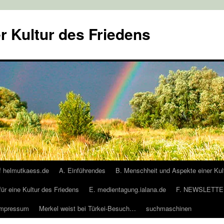
r Kultur des Friedens
f helmutkaess.de
A. Einführendes
B. Menschheit und Aspekte einer Kul
für eine Kultur des Friedens
E. medientagung.ialana.de
F. NEWSLETTER
Impressum
Merkel weist bei Türkei-Besuch…
suchmaschinen