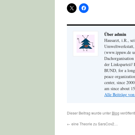
Über admin
Hausarzt, i.R., s
Umweltwerkstatt, 
(www.ippnw.de und
Dachorganisation 
der Linkspartei// 
BUND, for a long 
peace organizati
center, since 200
am since about 15 
Alle Beiträge vo
Dieser Beitrag wurde unter
Blog
veröffent
←
eine Theorie zu SarsCov2…