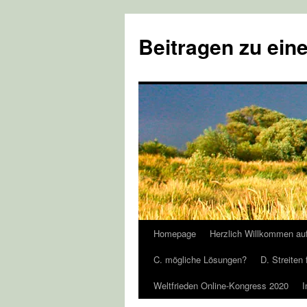
Zum
Inhalt
Beitragen zu eine
springen
Homepage
Herzlich Willkommen au
C. mögliche Lösungen?
D. Streiten 
Weltfrieden Online-Kongress 2020