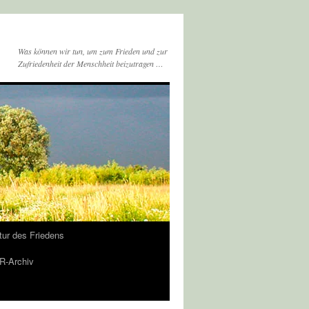
Was können wir tun, um zum Frieden und zur
Zufriedenheit der Menschheit beizutragen …
tur des Friedens
-Archiv