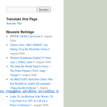
Translate this Page
Translate This
Neueste Beiträge
IPPNW Global Classroom
9. August
2026
China’s New “BIG THREE” Are
Taking Over the World By Storm
8.
August 2026
Western Dominance Ended 25 Years
Ago｜Jeffery sachs
8. August 2026
The Man the World Tried to Erase —
The Putin Paradox | Prof. Jiang
Xueqin
8. August 2026
Sie BELÜGEN dich über China! Was
hier Realität ist, glaubt mir niemand –
China-Insider Derksen
7. August
hsa_grp=&hsa_ad=&hsa_src=x&hsa_tgt=&hsa_kw=&hsa_mt=&hs
2026
Letter To Archbishop John Wester, To
Urge Pope Leo XIV to Call for a
Peace Conference
7. August 2026