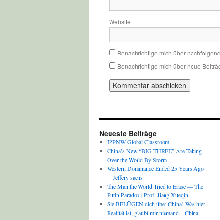
Website
Benachrichtige mich über nachfolgen
Benachrichtige mich über neue Beiträg
Neueste Beiträge
IPPNW Global Classroom
China’s New “BIG THREE” Are Taking
Over the World By Storm
Western Dominance Ended 25 Years Ago
｜Jeffery sachs
The Man the World Tried to Erase — The
Putin Paradox | Prof. Jiang Xueqin
Sie BELÜGEN dich über China! Was hier
Realität ist, glaubt mir niemand – China-