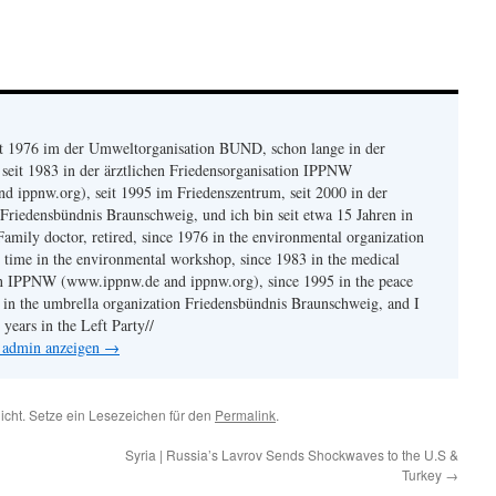
eit 1976 im der Umweltorganisation BUND, schon lange in der
seit 1983 in der ärztlichen Friedensorganisation IPPNW
 ippnw.org), seit 1995 im Friedenszentrum, seit 2000 in der
Friedensbündnis Braunschweig, und ich bin seit etwa 15 Jahren in
Family doctor, retired, since 1976 in the environmental organization
time in the environmental workshop, since 1983 in the medical
on IPPNW (www.ippnw.de and ippnw.org), since 1995 in the peace
0 in the umbrella organization Friedensbündnis Braunschweig, and I
years in the Left Party//
n admin anzeigen
→
licht. Setze ein Lesezeichen für den
Permalink
.
Syria | Russia’s Lavrov Sends Shockwaves to the U.S &
Turkey
→