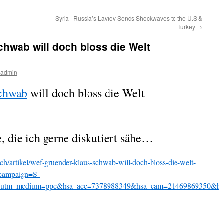
Syria | Russia’s Lavrov Sends Shockwaves to the U.S &
Turkey
→
hwab will doch bloss die Welt
admin
chwab
will doch bloss die Welt
, die ich gerne diskutiert sähe…
ch/artikel/wef-gruender-klaus-schwab-will-doch-bloss-die-welt-
_campaign=S-
utm_medium=ppc&hsa_acc=7378988349&hsa_cam=21469869350&