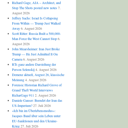
Richard Gage, AIA – Architect, and
Stop The Shots posted new notes
7.
August 2026
Jeffrey Sachs: Israel Is Collapsing
From Within — Trump Just Walked
Away
6. August 2026
Scott Ritter: Russia Built a 500,000-
Man Force the West Cannot Stop
6.
August 2026
John Mearsheimer: Iran Just Broke
Trump — He Just Admitted It On
Camera
6. August 2026
RTs ganz andere Darstellung der
Person Selenskij
4. August 2026
Demenz aktuell, August 26, klassische
Meinung
4. August 2026
Forensic Historian Richard Grove of
Grand Theft World Interviews
RicharGage 911
2. August 2026
Daniele Ganser: Beendet der Iran das
US-Imperium?
27. Juli 2026
«Ich bin im Überlebensmodus»:
Jacques Baud über sein Leben unter
EU-Sanktionen und den Ukraine-
Krieg
27. Juli 2026