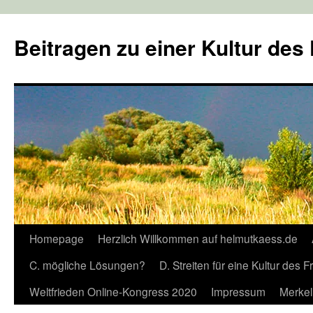
Zum
Inhalt
Beitragen zu einer Kultur des
springen
Homepage
Herzlich Willkommen auf helmutkaess.de
C. mögliche Lösungen?
D. Streiten für eine Kultur des 
Weltfrieden Online-Kongress 2020
Impressum
Merkel