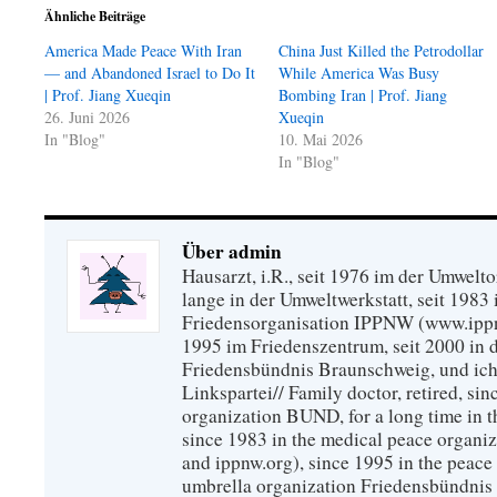
Ähnliche Beiträge
America Made Peace With Iran
China Just Killed the Petrodollar
— and Abandoned Israel to Do It
While America Was Busy
| Prof. Jiang Xueqin
Bombing Iran | Prof. Jiang
26. Juni 2026
Xueqin
In "Blog"
10. Mai 2026
In "Blog"
Über admin
Hausarzt, i.R., seit 1976 im der Umwel
lange in der Umweltwerkstatt, seit 1983 
Friedensorganisation IPPNW (www.ippnw
1995 im Friedenszentrum, seit 2000 in 
Friedensbündnis Braunschweig, und ich 
Linkspartei// Family doctor, retired, si
organization BUND, for a long time in 
since 1983 in the medical peace organ
and ippnw.org), since 1995 in the peace 
umbrella organization Friedensbündnis