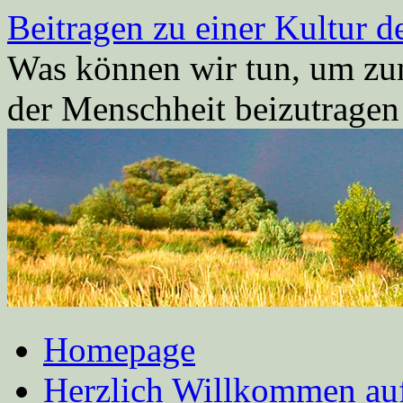
Zum
Beitragen zu einer Kultur d
Inhalt
springen
Was können wir tun, um zum
der Menschheit beizutrage
Homepage
Herzlich Willkommen auf