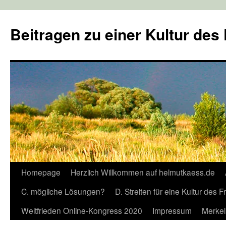
Zum
Inhalt
Beitragen zu einer Kultur des
springen
Homepage
Herzlich Willkommen auf helmutkaess.de
C. mögliche Lösungen?
D. Streiten für eine Kultur des 
Weltfrieden Online-Kongress 2020
Impressum
Merkel