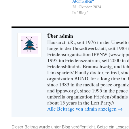
Atomwaffen“
28. Oktober 2024
In "Blog"
Über admin
Hausarzt, i.R., seit 1976 im der Umwel
lange in der Umweltwerkstatt, seit 1983 
Friedensorganisation IPPNW (www.ippnw
1995 im Friedenszentrum, seit 2000 in 
Friedensbündnis Braunschweig, und ich 
Linkspartei// Family doctor, retired, si
organization BUND, for a long time in 
since 1983 in the medical peace organ
and ippnw.org), since 1995 in the peace 
umbrella organization Friedensbündnis
about 15 years in the Left Party//
Alle Beiträge von admin anzeigen
→
Dieser Beitrag wurde unter
Blog
veröffentlicht. Setze ein Lesez