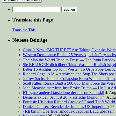
Suchen
nach:
Translate this Page
Translate This
Neueste Beiträge
China’s New “BIG THREE” Are Taking Over the Worl
Western Dominance Ended 25 Years Ago｜Jeffery sachs
The Man the World Tried to Erase — The Putin Paradox 
Sie BELÜGEN dich über China! Was hier Realität ist, g
Letter To Archbishop John Wester, To Urge Pope Leo XI
Richard Gage, AIA – Architect, and Stop The Shots pos
Jeffrey Sachs: Israel Is Collapsing From Within — Tru
Scott Ritter: Russia Built a 500,000-Man Force the West
John Mearsheimer: Iran Just Broke Trump — He Just Ad
RTs ganz andere Darstellung der Person Selenskij
4. Aug
Demenz aktuell, August 26, klassische Meinung
4. Augu
Forensic Historian Richard Grove of Grand Theft World
Daniele Ganser: Beendet der Iran das US-Imperium?
27.
«Ich bin im Überlebensmodus»: Jacques Baud über sein
Windowstaste!
26. Juli 2026