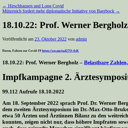
←
Hirschhausen und Long Covid
Mützenich fordert mehr diplomatische Initiative von Baerbock
→
18.10.22: Prof. Werner Bergholz
Veröffentlicht am
23. Oktober 2022
von
admin
Daten, Fakten zur Covid-19
https://wp.me/paI27O-4cK
18.10.22:
Prof. Werner Bergholz –
Belastbare Zahlen
Impfkampagne 2. Ärztesympos
99.112 Aufrufe
18.10.2022
Am 18. September 2022 sprach Prof. Dr. Werner Ber
dem zweiten Ärztesymposium im Dr.-Max-Otto-Bruker
etwa 50 Ärzten und Ärztinnen Bilanz zu den weitre
konnten,
zeigen
nicht nur, dass höhere Impfraten so