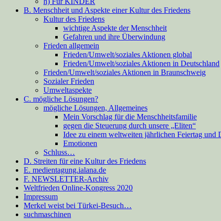
h) Für KINDER
B. Menschheit und Aspekte einer Kultur des Friedens
Kultur des Friedens
wichtige Aspekte der Menschheit
Gefahren und ihre Überwindung
Frieden allgemein
Frieden/Umwelt/soziales Aktionen global
Frieden/Umwelt/soziales Aktionen in Deutschland
Frieden/Umwelt/soziales Aktionen in Braunschweig
Sozialer Frieden
Umweltaspekte
C. mögliche Lösungen?
mögliche Lösungen, Allgemeines
Mein Vorschlag für die Menschheitsfamilie
gegen die Steuerung durch unsere „Eliten“
Idee zu einem weltweiten jährlichen Feiertag und
Emotionen
Schluss…
D. Streiten für eine Kultur des Friedens
E. medientagung.ialana.de
F. NEWSLETTER-Archiv
Weltfrieden Online-Kongress 2020
Impressum
Merkel weist bei Türkei-Besuch…
suchmaschinen