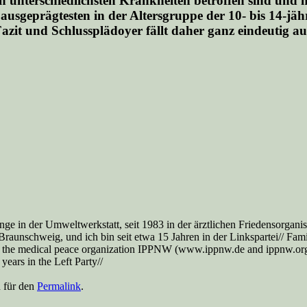
n unterschiedlichsten Krankheiten betroffen sind und h
ausgeprägtesten in der Altersgruppe der 10- bis 14-jä
azit und Schlussplädoyer fällt daher ganz eindeutig a
nge in der Umweltwerkstatt, seit 1983 in der ärztlichen Friedensorga
aunschweig, und ich bin seit etwa 15 Jahren in der Linkspartei// Famil
 the medical peace organization IPPNW (www.ippnw.de and ippnw.org), 
ears in the Left Party//
n für den
Permalink
.