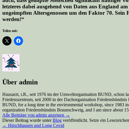
auch,
dass geimpfte Menschen signifikant häufiger vo
letzteres dabei ausgehend von Daten aus England am 
ungeimpften Altersgenossen um den Faktor 70. Sein F
werden!“
Teilen mit:
Über admin
Hausarzt, i.R., seit 1976 im der Umweltorganisation BUND, schon la
Friedenszentrum, seit 2000 in der Dachorganisation Friedensbündnis Br
BUND, for a long time in the environmental workshop, since 1983 in
organization Friedensbündnis Braunschweig, and I am since about 15 y
Alle Beiträge von admin anzeigen
→
Dieser Beitrag wurde unter
Blog
veröffentlicht. Setze ein Lesezeiche
←
Hirschhausen und Long Covid