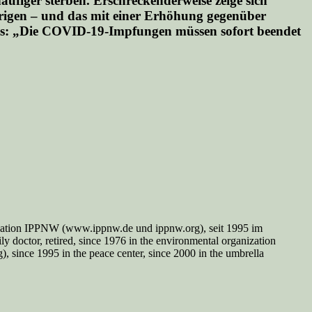
äufiger sterben
. Erschreckenderweise zeige sich
hrigen – und das mit einer Erhöhung gegenüber
us:
„Die COVID-19-Impfungen müssen sofort beendet
nisation IPPNW (www.ippnw.de und ippnw.org), seit 1995 im
y doctor, retired, since 1976 in the environmental organization
since 1995 in the peace center, since 2000 in the umbrella