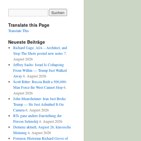
Translate this Page
Translate This
Neueste Beiträge
Richard Gage, AIA – Architect, and
Stop The Shots posted new notes
7.
August 2026
Jeffrey Sachs: Israel Is Collapsing
From Within — Trump Just Walked
Away
6. August 2026
Scott Ritter: Russia Built a 500,000-
Man Force the West Cannot Stop
6.
August 2026
John Mearsheimer: Iran Just Broke
Trump — He Just Admitted It On
Camera
6. August 2026
RTs ganz andere Darstellung der
Person Selenskij
4. August 2026
Demenz aktuell, August 26, klassische
Meinung
4. August 2026
Forensic Historian Richard Grove of