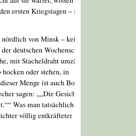
t auf sie wartet, wissen sie
den ersten Kriegstagen – in
r nördlich von Minsk – kein
er der deutschen Wochenschau
he, mit Stacheldraht umzäunt,
 hocken oder stehen, in
dieser Menge ist auch Boris
echer sagen:
„Die Gesichter
t.“
Was man tatsächlich sieht
chter völlig entkräfteter