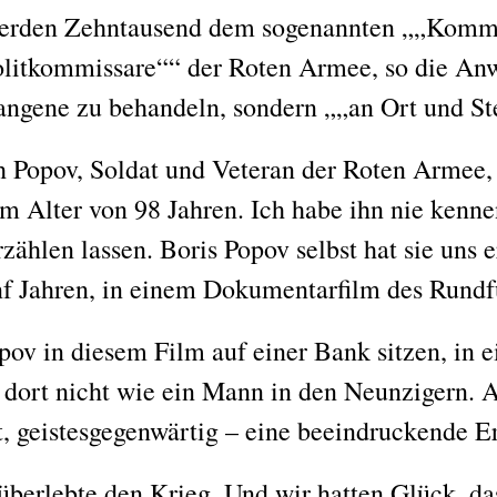
werden Zehntausend dem sogenannten
„Kommi
olitkommissare“
der Roten Armee, so die An
fangene zu behandeln, sondern
„an Ort und St
 Popov, Soldat und Veteran der Roten Armee, 
im Alter von 98 Jahren. Ich habe ihn nie kenne
zählen lassen. Boris Popov selbst hat sie uns e
ünf Jahren, in einem Dokumentarfilm des Rund
pov in diesem Film auf einer Bank sitzen, in e
t dort nicht wie ein Mann in den Neunzigern. A
, geistesgegenwärtig – eine beeindruckende E
 überlebte den Krieg. Und wir hatten Glück, da