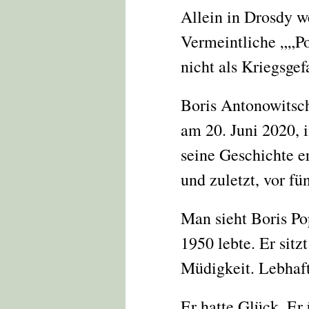
Allein in Drosdy 
Vermeintliche
„P
nicht als Kriegsge
Boris Antonowitsch
am 20. Juni 2020, 
seine Geschichte er
und zuletzt, vor f
Man sieht Boris Po
1950 lebte. Er sitz
Müdigkeit. Lebhaft
Er hatte Glück. Er