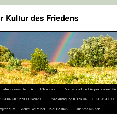
r Kultur des Friedens
f helmutkaess.de
A. Einführendes
B. Menschheit und Aspekte einer Kul
für eine Kultur des Friedens
E. medientagung.ialana.de
F. NEWSLETTER
Impressum
Merkel weist bei Türkei-Besuch…
suchmaschinen