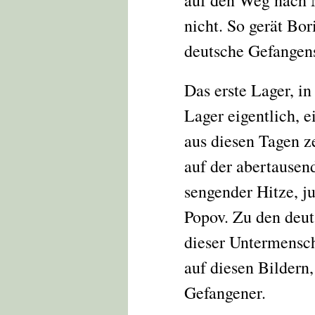
auf den Weg nach M
nicht. So gerät Bo
deutsche Gefangens
Das erste Lager, in
Lager eigentlich, 
aus diesen Tagen z
auf der abertausen
sengender Hitze, j
Popov. Zu den deu
dieser Untermensch
auf diesen Bildern,
Gefangener.