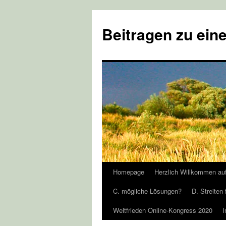
Zum
Inhalt
Beitragen zu eine
springen
Homepage
Herzlich Willkommen au
C. mögliche Lösungen?
D. Streiten 
Weltfrieden Online-Kongress 2020