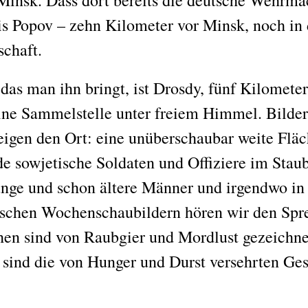
insk. Dass dort bereits die deutsche Wehrmach
ris Popov – zehn Kilometer vor Minsk, noch in 
chaft.
 das man ihn bringt, ist Drosdy, fünf Kilomete
eine Sammelstelle unter freiem Himmel. Bild
eigen den Ort: eine unüberschaubar weite Fläc
de sowjetische Soldaten und Offiziere im Staub
unge und schon ältere Männer und irgendwo in 
tschen Wochenschaubildern hören wir den Spr
en sind von Raubgier und Mordlust gezeichne
 sind die von Hunger und Durst versehrten Gesi