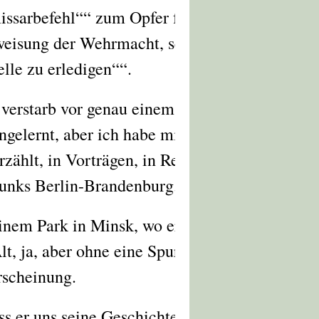
ssarbefehl“
zum Opfer fallen.
weisung der Wehrmacht, seien
elle zu erledigen“
.
verstarb vor genau einem Jahr,
ngelernt, aber ich habe mir
rzählt, in Vorträgen, in Reden
funks Berlin-Brandenburg.
inem Park in Minsk, wo er seit
lt, ja, aber ohne eine Spur von
rscheinung.
ss er uns seine Geschichte