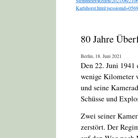
Steinmeier/Reden/2021/06/21
Karlshorst.html;jsessionid=
80 Jahre Überf
Berlin, 18. Juni 2021
Den 22. Juni 1941 e
wenige Kilometer v
und seine Kamerade
Schüsse und Explos
Zwei seiner Kamer
zerstört. Der Reg