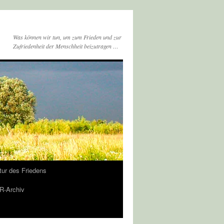
Was können wir tun, um zum Frieden und zur
Zufriedenheit der Menschheit beizutragen …
tur des Friedens
-Archiv