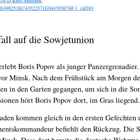
0618-D-Russ-Museum-
0569E498251EC43522571E044705E76F.1_cid383
all auf die Sowjetunion
rlebt Boris Popov als junger Panzergrenadier. E
or Minsk. Nach dem Frühstück am Morgen des 2
n in den Garten gegangen, um sich in die Son
ionen hört Boris Popov dort, im Gras liegend. 
aden kommen gleich in den ersten Gefechten 
imentskommandeur befiehlt den Rückzug. Die 