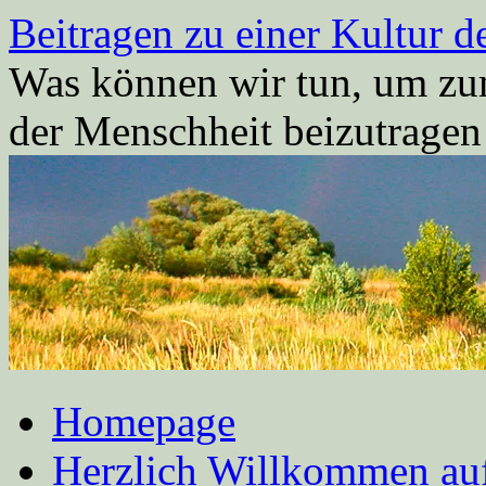
Zum
Beitragen zu einer Kultur d
Inhalt
springen
Was können wir tun, um zum
der Menschheit beizutrage
Homepage
Herzlich Willkommen auf