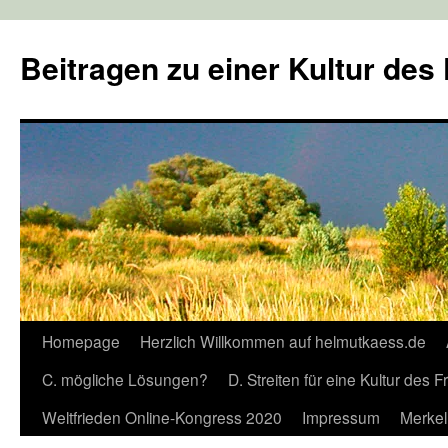
Zum
Inhalt
Beitragen zu einer Kultur des
springen
Homepage
Herzlich Willkommen auf helmutkaess.de
C. mögliche Lösungen?
D. Streiten für eine Kultur des 
Weltfrieden Online-Kongress 2020
Impressum
Merkel