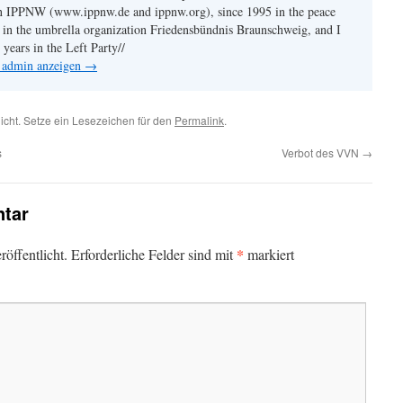
on IPPNW (www.ippnw.de and ippnw.org), since 1995 in the peace
0 in the umbrella organization Friedensbündnis Braunschweig, and I
years in the Left Party//
n admin anzeigen
→
licht. Setze ein Lesezeichen für den
Permalink
.
s
Verbot des VVN
→
tar
*
öffentlicht.
Erforderliche Felder sind mit
markiert