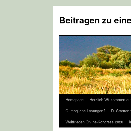
Zum
Inhalt
Beitragen zu eine
springen
Homepage
Herzlich Willkommen au
C. mögliche Lösungen?
D. Streiten 
Weltfrieden Online-Kongress 2020