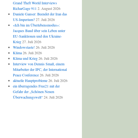
Grand Theft World Interviews
RicharGage 911
2. August 2026
Daniele Ganser: Beendet der Iran das
US-Imperium?
27. Juli 2026
«Ich bin im Überlebensmodus»:
Jacques Baud über sein Leben unter
EU-Sanktionen und den Ukraine-
Krieg
27. Juli 2026
Windowstaste!
26. Juli 2026
Klima
26. Juli 2026
Klima und Krieg
26. Juli 2026
Interview von Dennis Small, einem
Mitarbeiter der IPC, der International
Peace Conference
26. Juli 2026
aktuelle Hauptprobleme
26. Juli 2026
ein überragendes Free21 mit der
Gefahr der „Schönen Neuen
Überwachungswelt“
24. Juli 2026