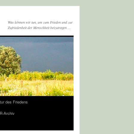
Was können wir tun, um zum Frieden und zur
Zufriedenheit der Menschheit beizutragen …
tur des Friedens
-Archiv