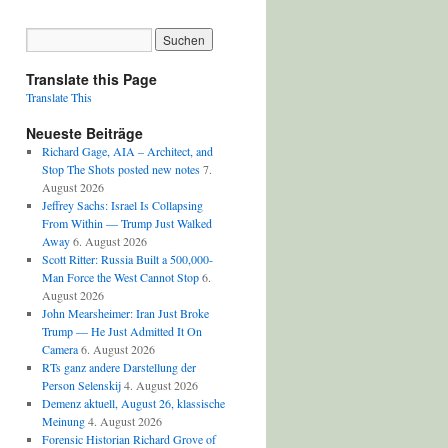
Translate this Page
Translate This
Neueste Beiträge
Richard Gage, AIA – Architect, and
Stop The Shots posted new notes
7.
August 2026
Jeffrey Sachs: Israel Is Collapsing
From Within — Trump Just Walked
Away
6. August 2026
Scott Ritter: Russia Built a 500,000-
Man Force the West Cannot Stop
6.
August 2026
John Mearsheimer: Iran Just Broke
Trump — He Just Admitted It On
Camera
6. August 2026
RTs ganz andere Darstellung der
Person Selenskij
4. August 2026
Demenz aktuell, August 26, klassische
Meinung
4. August 2026
Forensic Historian Richard Grove of