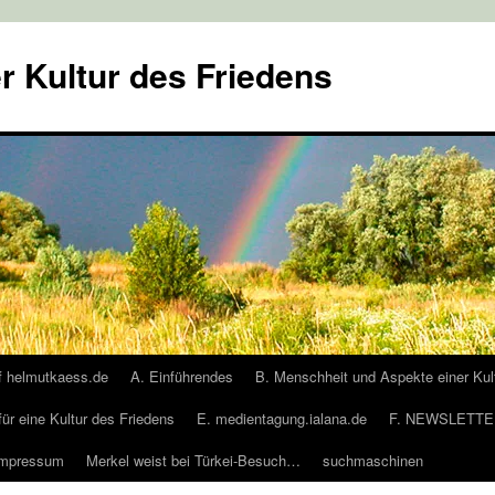
r Kultur des Friedens
f helmutkaess.de
A. Einführendes
B. Menschheit und Aspekte einer Kul
für eine Kultur des Friedens
E. medientagung.ialana.de
F. NEWSLETTER
Impressum
Merkel weist bei Türkei-Besuch…
suchmaschinen