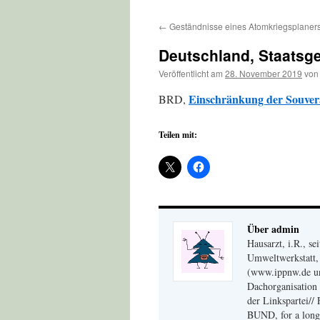
←
Geständnisse eines Atomkriegsplaner
Deutschland, Staatsg
Veröffentlicht am
28. November 2019
von
Einschränkung der Souver
BRD,
Teilen mit:
Über admin
Hausarzt, i.R., s
Umweltwerkstatt, 
(www.ippnw.de und
Dachorganisation 
der Linkspartei// 
BUND, for a long 