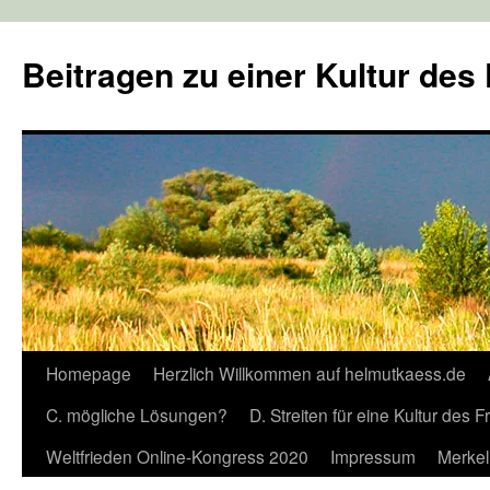
Zum
Inhalt
Beitragen zu einer Kultur des
springen
Homepage
Herzlich Willkommen auf helmutkaess.de
C. mögliche Lösungen?
D. Streiten für eine Kultur des 
Weltfrieden Online-Kongress 2020
Impressum
Merkel