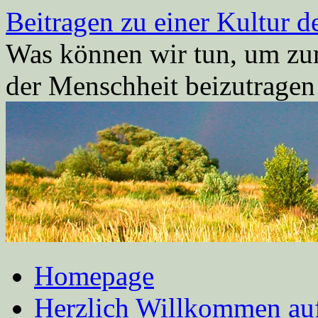
Zum
Beitragen zu einer Kultur d
Inhalt
springen
Was können wir tun, um zum
der Menschheit beizutrage
Homepage
Herzlich Willkommen auf