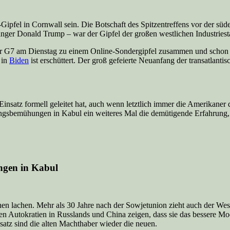
Gipfel in Cornwall sein. Die Botschaft des Spitzentreffens vor der sü
änger Donald Trump – war der Gipfel der großen westlichen Industriestaa
 G7 am Dienstag zu einem Online-Sondergipfel zusammen und schon ist
 in
Biden
ist erschüttert. Der groß gefeierte Neuanfang der transatlant
insatz formell geleitet hat, auch wenn letztlich immer die Amerikaner
ungsbemühungen in Kabul ein weiteres Mal die demütigende Erfahrung,
ngen in Kabul
en lachen. Mehr als 30 Jahre nach der Sowjetunion zieht auch der West
 den Autokratien in Russlands und China zeigen, dass sie das bessere 
satz sind die alten Machthaber wieder die neuen.