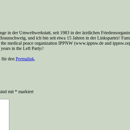
nge in der Umweltwerkstatt, seit 1983 in der ärztlichen Friedensorga
aunschweig, und ich bin seit etwa 15 Jahren in der Linkspartei// Famil
 the medical peace organization IPPNW (www.ippnw.de and ippnw.org), 
ears in the Left Party//
n für den
Permalink
.
sind mit
*
markiert