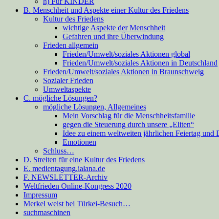
h) Für KINDER
B. Menschheit und Aspekte einer Kultur des Friedens
Kultur des Friedens
wichtige Aspekte der Menschheit
Gefahren und ihre Überwindung
Frieden allgemein
Frieden/Umwelt/soziales Aktionen global
Frieden/Umwelt/soziales Aktionen in Deutschland
Frieden/Umwelt/soziales Aktionen in Braunschweig
Sozialer Frieden
Umweltaspekte
C. mögliche Lösungen?
mögliche Lösungen, Allgemeines
Mein Vorschlag für die Menschheitsfamilie
gegen die Steuerung durch unsere „Eliten“
Idee zu einem weltweiten jährlichen Feiertag und
Emotionen
Schluss…
D. Streiten für eine Kultur des Friedens
E. medientagung.ialana.de
F. NEWSLETTER-Archiv
Weltfrieden Online-Kongress 2020
Impressum
Merkel weist bei Türkei-Besuch…
suchmaschinen