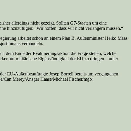
her allerdings nicht gezeigt. Sollten G7-Staaten um eine
hne hinzuzufügen: „Wir hoffen, dass wir nicht verlängern müssen.“
sregierung arbeitet schon an einem Plan B. Außenminister Heiko Maas
gust hinaus verhandeln.
nach dem Ende der Evakuierungsaktion die Frage stellen, welche
ker auf militärische Eigenständigkeit der EU zu dringen – unter
der EU-Außenbeauftragte Josep Borrell bereits am vergangenen
(dpa/Can Merey/Ansgar Haase/Michael Fischer/mgb)