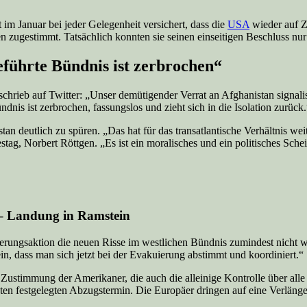
 im Januar bei jeder Gelegenheit versichert, dass die
USA
wieder auf Z
en zugestimmt. Tatsächlich konnten sie seinen einseitigen Beschluss nu
führte Bündnis ist zerbrochen“
hrieb auf Twitter: „Unser demütigender Verrat an Afghanistan signalisi
is ist zerbrochen, fassungslos und zieht sich in die Isolation zurück.
n deutlich zu spüren. „Das hat für das transatlantische Verhältnis wei
g, Norbert Röttgen. „Es ist ein moralisches und ein politisches Schei
– Landung in Ramstein
ungsaktion die neuen Risse im westlichen Bündnis zumindest nicht weit
ein, dass man sich jetzt bei der Evakuierung abstimmt und koordiniert.“
ne Zustimmung der Amerikaner, die auch die alleinige Kontrolle über al
 festgelegten Abzugstermin. Die Europäer dringen auf eine Verlänge