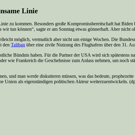
einsame Linie
Linie zu kommen. Besonders große Kompromissbereitschaft hat Biden bis
s wir tun können“, sagte er am Sonntag etwas gönnerhaft. Aber nicht o
ielleicht möglich, vermutlich aber nicht um einige Wochen. Die Bunde
it den
Taliban
über eine zivile Nutzung des Flughafens über den 31. Au
estliche Bündnis haben. Für die Partner der USA wird sich spätestens 
änder wie Frankreich die Geschehnisse zum Anlass nehmen, um noch stär
n, und man werde diskutieren müssen, was das bedeute, prophezeite 
che Union als eigenständigen politischen Akteur weiterzuentwickeln. 