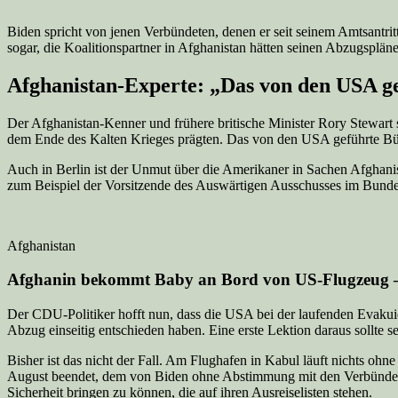
Biden spricht von jenen Verbündeten, denen er seit seinem Amtsantritt
sogar, die Koalitionspartner in Afghanistan hätten seinen Abzugsplän
Afghanistan-Experte: „Das von den USA ge
Der Afghanistan-Kenner und frühere britische Minister Rory Stewart sc
dem Ende des Kalten Krieges prägten. Das von den USA geführte Bündn
Auch in Berlin ist der Unmut über die Amerikaner in Sachen Afghanista
zum Beispiel der Vorsitzende des Auswärtigen Ausschusses im Bundesta
Afghanistan
Afghanin bekommt Baby an Bord von US-Flugzeug 
Der CDU-Politiker hofft nun, dass die USA bei der laufenden Evakuier
Abzug einseitig entschieden haben. Eine erste Lektion daraus sollte s
Bisher ist das nicht der Fall. Am Flughafen in Kabul läuft nichts oh
August beendet, dem von Biden ohne Abstimmung mit den Verbündeten
Sicherheit bringen zu können, die auf ihren Ausreiselisten stehen.