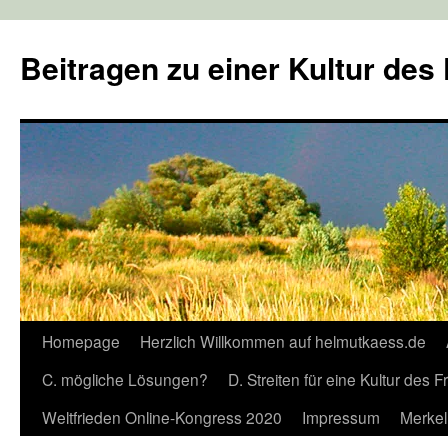
Zum
Inhalt
Beitragen zu einer Kultur des
springen
Homepage
Herzlich Willkommen auf helmutkaess.de
C. mögliche Lösungen?
D. Streiten für eine Kultur des 
Weltfrieden Online-Kongress 2020
Impressum
Merkel