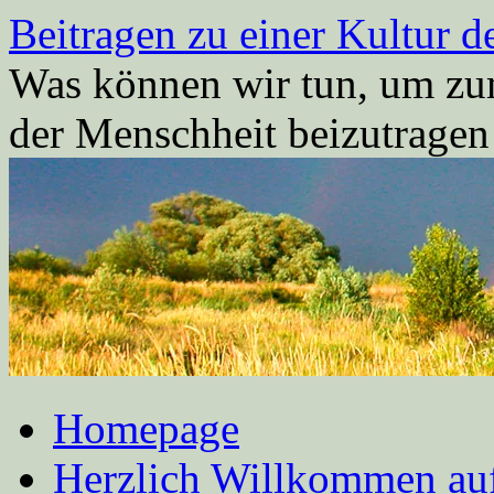
Zum
Beitragen zu einer Kultur d
Inhalt
springen
Was können wir tun, um zum
der Menschheit beizutrage
Homepage
Herzlich Willkommen auf