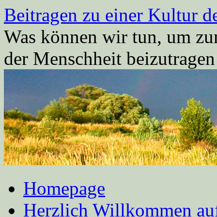
Zum
Beitragen zu einer Kultur d
Inhalt
springen
Was können wir tun, um zum
der Menschheit beizutrage
Homepage
Herzlich Willkommen auf