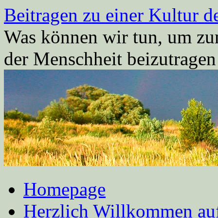
Zum
Beitragen zu einer Kultur d
Inhalt
springen
Was können wir tun, um zum
der Menschheit beizutrage
Homepage
Herzlich Willkommen auf