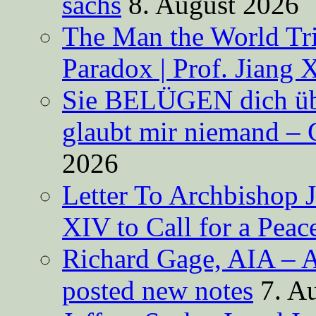
sachs
8. August 2026
The Man the World Tri
Paradox | Prof. Jiang 
Sie BELÜGEN dich über
glaubt mir niemand – 
2026
Letter To Archbishop 
XIV to Call for a Pea
Richard Gage, AIA – A
posted new notes
7. A