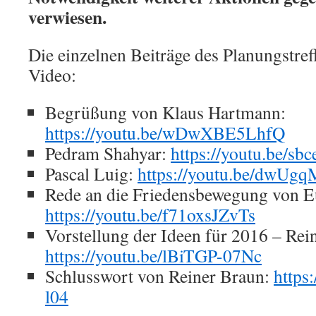
verwiesen.
Die einzelnen Beiträge des Planungstreff
Video:
Begrüßung von Klaus Hartmann:
https://youtu.be/wDwXBE5LhfQ
Pedram Shahyar:
https://youtu.be/
Pascal Luig:
https://youtu.be/dwUg
Rede an die Friedensbewegung von 
https://youtu.be/f71oxsJZvTs
Vorstellung der Ideen für 2016 – Rei
https://youtu.be/lBiTGP-07Nc
Schlusswort von Reiner Braun:
https
l04