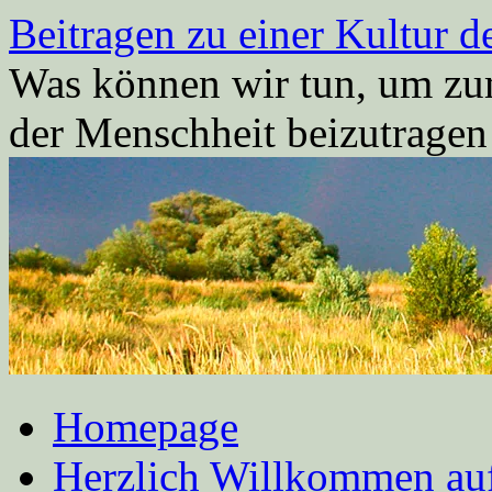
Zum
Beitragen zu einer Kultur d
Inhalt
springen
Was können wir tun, um zum
der Menschheit beizutrage
Homepage
Herzlich Willkommen auf