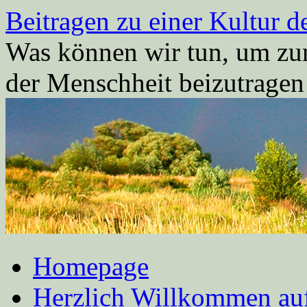
Zum
Beitragen zu einer Kultur d
Inhalt
springen
Was können wir tun, um zum
der Menschheit beizutrage
Homepage
Herzlich Willkommen auf