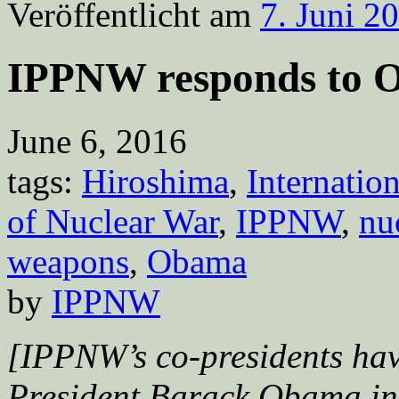
Veröffentlicht am
7. Juni 2
IPPNW responds to O
June 6, 2016
tags:
Hiroshima
,
Internatio
of Nuclear War
,
IPPNW
,
nu
weapons
,
Obama
by
IPPNW
[IPPNW’s co-presidents have
President Barack Obama in 