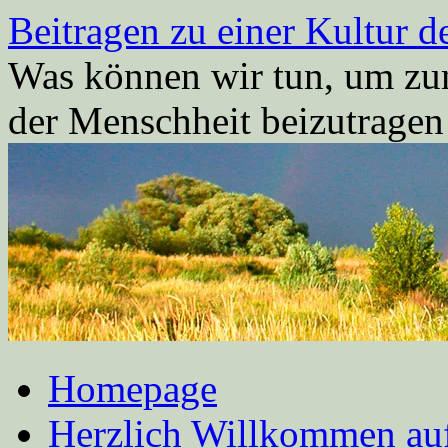
Zum
Beitragen zu einer Kultur d
Inhalt
springen
Was können wir tun, um zum
der Menschheit beizutrage
Homepage
Herzlich Willkommen auf