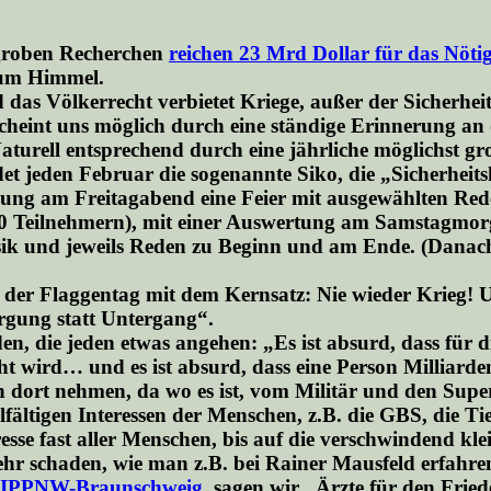
groben Recherchen
reichen 23 Mrd Dollar für das Nötig
zum Himmel.
d das Völkerrecht verbietet Kriege, außer der Sicherhe
scheint uns möglich durch eine ständige Erinnerung an
urell entsprechend durch eine jährliche möglichst gr
et jeden Februar die sogenannte Siko, die „Sicherheit
wegung am Freitagabend eine Feier mit ausgewählten Re
200 Teilnehmern), mit einer Auswertung am Samstagmor
k und jeweils Reden zu Beginn und am Ende. (Danach g
ag der Flaggentag mit dem Kernsatz: Nie wieder Krieg!
orgung statt Untergang“.
en, die jeden etwas angehen: „Es ist absurd, dass für 
 wird… und es ist absurd, dass eine Person Milliarden
 dort nehmen, da wo es ist, vom Militär und den Supe
ältigen Interessen der Menschen, z.B. die GBS, die Tier
sse fast aller Menschen, bis auf die verschwindend kle
ehr schaden, wie man z.B. bei Rainer Mausfeld erfahre
IPPNW-Braunschweig
, sagen wir „Ärzte für den Fri