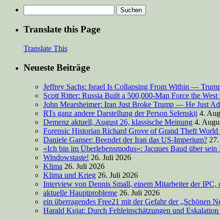
Suchen
nach:
Translate this Page
Translate This
Neueste Beiträge
Jeffrey Sachs: Israel Is Collapsing From Within — Tru
Scott Ritter: Russia Built a 500,000-Man Force the West
John Mearsheimer: Iran Just Broke Trump — He Just Ad
RTs ganz andere Darstellung der Person Selenskij
4. Aug
Demenz aktuell, August 26, klassische Meinung
4. Augu
Forensic Historian Richard Grove of Grand Theft World
Daniele Ganser: Beendet der Iran das US-Imperium?
27.
«Ich bin im Überlebensmodus»: Jacques Baud über sein
Windowstaste!
26. Juli 2026
Klima
26. Juli 2026
Klima und Krieg
26. Juli 2026
Interview von Dennis Small, einem Mitarbeiter der IPC, 
aktuelle Hauptprobleme
26. Juli 2026
ein überragendes Free21 mit der Gefahr der „Schönen
Harald Kujat: Durch Fehleinschätzungen und Eskalation 