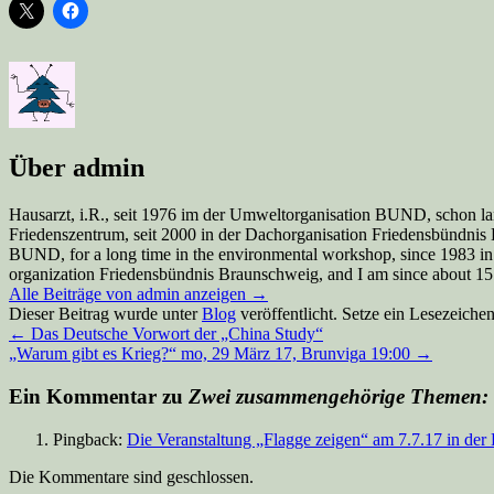
Über admin
Hausarzt, i.R., seit 1976 im der Umweltorganisation BUND, schon la
Friedenszentrum, seit 2000 in der Dachorganisation Friedensbündnis Br
BUND, for a long time in the environmental workshop, since 1983 in
organization Friedensbündnis Braunschweig, and I am since about 15 y
Alle Beiträge von admin anzeigen
→
Dieser Beitrag wurde unter
Blog
veröffentlicht. Setze ein Lesezeiche
←
Das Deutsche Vorwort der „China Study“
„Warum gibt es Krieg?“ mo, 29 März 17, Brunviga 19:00
→
Ein Kommentar zu
Zwei zusammengehörige Themen: „K
Pingback:
Die Veranstaltung „Flagge zeigen“ am 7.7.17 in der 
Die Kommentare sind geschlossen.