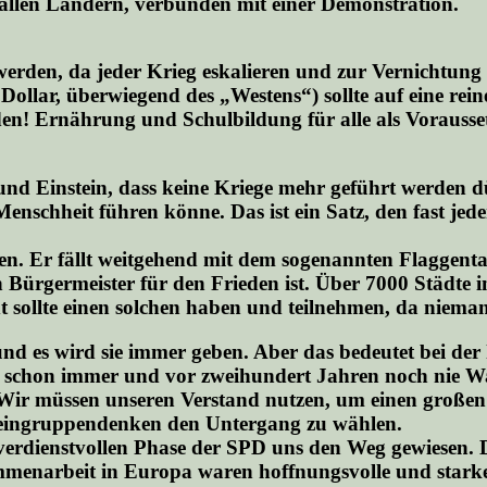
n allen Ländern, verbunden mit einer Demonstration.
 werden, da jeder Krieg eskalieren und zur Vernichtun
Dollar, überwiegend des „Westens“) sollte auf eine rei
n! Ernährung und Schulbildung für alle als Vorausset
nd Einstein, dass keine Kriege mehr geführt werden d
schheit führen könne. Das ist ein Satz, den fast jede
fen. Er fällt weitgehend mit dem sogenannten Flaggen
n Bürgermeister für den Frieden ist. Über 7000 Städte 
dt sollte einen solchen haben und teilnehmen, da niem
nd es wird sie immer geben. Aber das bedeutet bei der 
es schon immer und vor zweihundert Jahren noch nie Wah
. Wir müssen unseren Verstand nutzen, um einen großen
Kleingruppendenken den Untergang zu wählen.
verdienstvollen Phase der SPD uns den Weg gewiesen. 
menarbeit in Europa waren hoffnungsvolle und starke S