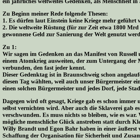
ein jährliches weltweites Gedenken, als Menschheit i
Zu Beginn meiner Rede folgende Thesen:
1. Es dürfen laut Einstein keine Kriege mehr geführt
2. Die weltweite Rüstung (für zur Zeit etwa 1800 Mrd 
gewonnene Geld zur Sanierung der Welt genutzt werde
Zu 1:
Wir sagen im Gedenken an das Manifest von Russell u
einem Atomkrieg ausweiten, der zum Untergang der Men
verbunden, den fast jeder kennt.
Dieser Gedenktag ist in Braunschweig schon angelau
diesen Tag wählten, weil auch unser Bürgermeister ei
einen solchen Bürgermeister und jedes Dorf, jede Sta
Dagegen wird oft gesagt, Kriege gab es schon immer u
selbst vernichten wird. Aber auch die Sklaverei gab 
verschwunden. Es muss nichts so bleiben, wie es war
mögliche menschliche Glück anstreben statt durch 
Willy Brandt und Egon Bahr haben in einer äußerst 
Schaffung der Organisation für Sicherheit und Zusam