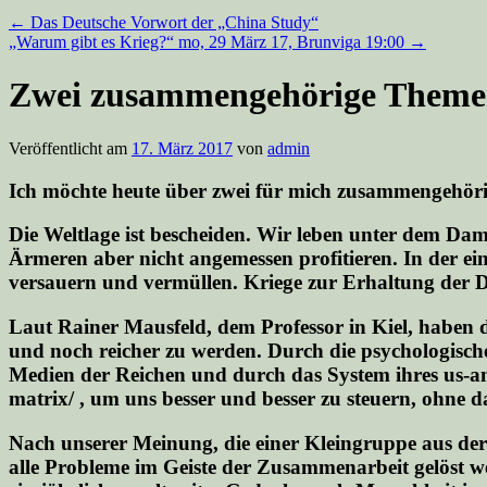
←
Das Deutsche Vorwort der „China Study“
„Warum gibt es Krieg?“ mo, 29 März 17, Brunviga 19:00
→
Zwei zusammengehörige Themen:
Veröffentlicht am
17. März 2017
von
admin
Ich möchte heute über zwei für mich zusammengehör
Die Weltlage ist bescheiden. Wir leben unter dem Dam
Ärmeren aber nicht angemessen profitieren. In der e
versauern und vermüllen. Kriege zur Erhaltung der 
Laut Rainer Mausfeld, dem Professor in Kiel, haben d
und noch reicher zu werden. Durch die psychologischen
Medien der Reichen und durch das System ihres us-am
matrix/ , um uns besser und besser zu steuern, ohne d
Nach unserer Meinung, die einer Kleingruppe aus der 
alle Probleme im Geiste der Zusammenarbeit gelöst 