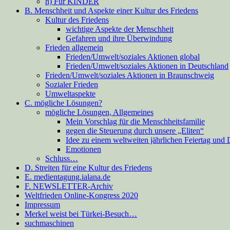
h) Für KINDER
B. Menschheit und Aspekte einer Kultur des Friedens
Kultur des Friedens
wichtige Aspekte der Menschheit
Gefahren und ihre Überwindung
Frieden allgemein
Frieden/Umwelt/soziales Aktionen global
Frieden/Umwelt/soziales Aktionen in Deutschland
Frieden/Umwelt/soziales Aktionen in Braunschweig
Sozialer Frieden
Umweltaspekte
C. mögliche Lösungen?
mögliche Lösungen, Allgemeines
Mein Vorschlag für die Menschheitsfamilie
gegen die Steuerung durch unsere „Eliten“
Idee zu einem weltweiten jährlichen Feiertag und
Emotionen
Schluss…
D. Streiten für eine Kultur des Friedens
E. medientagung.ialana.de
F. NEWSLETTER-Archiv
Weltfrieden Online-Kongress 2020
Impressum
Merkel weist bei Türkei-Besuch…
suchmaschinen