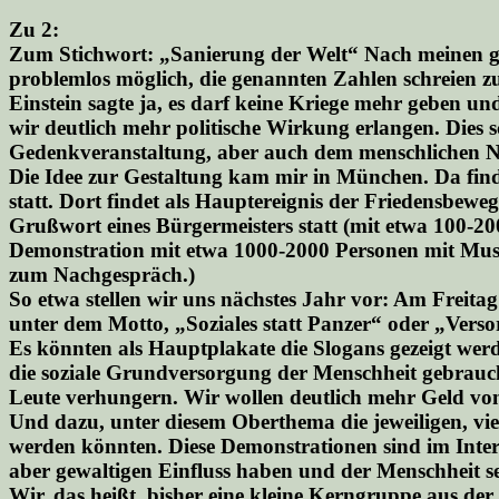
Zu 2:
Zum Stichwort: „Sanierung der Welt“ Nach meinen 
problemlos möglich, die genannten Zahlen schreien 
Einstein sagte ja, es darf keine Kriege mehr geben un
wir deutlich mehr politische Wirkung erlangen. Dies 
Gedenkveranstaltung, aber auch dem menschlichen Nat
Die Idee zur Gestaltung kam mir in München. Da find
statt. Dort findet als Hauptereignis der Friedensbe
Grußwort eines Bürgermeisters statt (mit etwa 100-
Demonstration mit etwa 1000-2000 Personen mit Musi
zum Nachgespräch.)
So etwa stellen wir uns nächstes Jahr vor: Am Freit
unter dem Motto, „Soziales statt Panzer“ oder „Vers
Es könnten als Hauptplakate die Slogans gezeigt werd
die soziale Grundversorgung der Menschheit gebraucht
Leute verhungern. Wir wollen deutlich mehr Geld von
Und dazu, unter diesem Oberthema die jeweiligen, vielf
werden könnten. Diese Demonstrationen sind im Intere
aber gewaltigen Einfluss haben und der Menschheit s
Wir, das heißt, bisher eine kleine Kerngruppe aus der