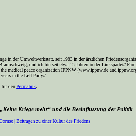
nge in der Umweltwerkstatt, seit 1983 in der ärztlichen Friedensorga
aunschweig, und ich bin seit etwa 15 Jahren in der Linkspartei// Famil
 the medical peace organization IPPNW (www.ippnw.de and ippnw.org), 
ears in the Left Party//
n für den
Permalink
.
eine Kriege mehr“ und die Beeinflussung der Politik
Dornse | Beitragen zu einer Kultur des Friedens