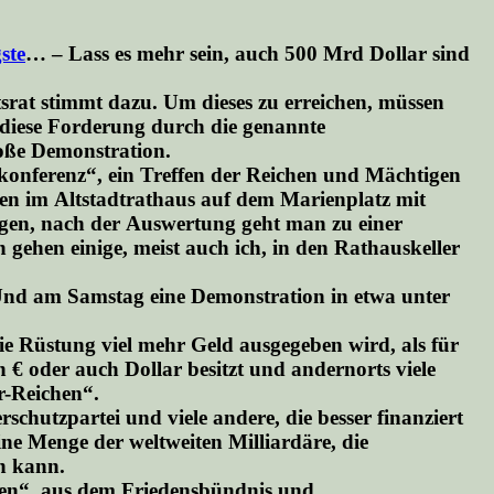
ste
… – Lass es mehr sein, auch 500 Mrd Dollar sind
itsrat stimmt dazu. Um dieses zu erreichen, müssen
 diese Forderung durch die genannte
oße Demonstration.
skonferenz“, ein Treffen der Reichen und Mächtigen
den im Altstadtrathaus auf dem Marienplatz mit
gen, nach der Auswertung geht man zu einer
ehen einige, meist auch ich, in den Rathauskeller
 Und am Samstag eine Demonstration in etwa unter
die Rüstung viel mehr Geld ausgegeben wird, als für
 € oder auch Dollar besitzt und andernorts viele
r-Reichen“.
schutzpartei und viele andere, die besser finanziert
ine Menge der weltweiten Milliardäre, die
n kann.
eden“, aus dem Friedensbündnis und